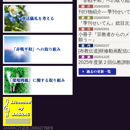
「非戦平和」への取り組
2026/03/09
刊行物紹介― 季刊せいてん
2026/03/03
『季刊せいてん』総目次
2026/03/01
小冊子『宗教者からのメ
願う～』
2026/02/27
[布教伝道]研修動画配信
2025/12/25
2025年度第２回仏教讃
JASRAC許諾第J200427768号