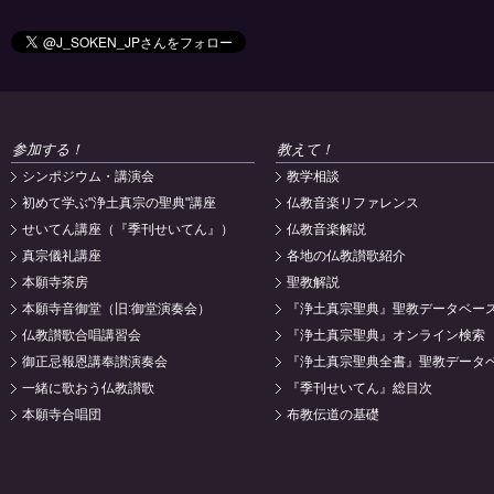
参加する！
教えて！
シンポジウム・講演会
教学相談
初めて学ぶ"浄土真宗の聖典"講座
仏教音楽リファレンス
せいてん講座（『季刊せいてん』）
仏教音楽解説
真宗儀礼講座
各地の仏教讃歌紹介
本願寺茶房
聖教解説
本願寺音御堂（旧:御堂演奏会）
『浄土真宗聖典』聖教データベー
仏教讃歌合唱講習会
『浄土真宗聖典』オンライン検索
御正忌報恩講奉讃演奏会
『浄土真宗聖典全書』聖教データ
一緒に歌おう仏教讃歌
『季刊せいてん』総目次
本願寺合唱団
布教伝道の基礎