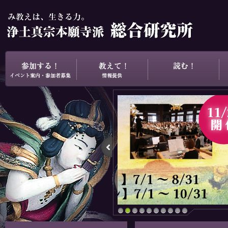
1
2
3
4
5
6
7
8
9
10