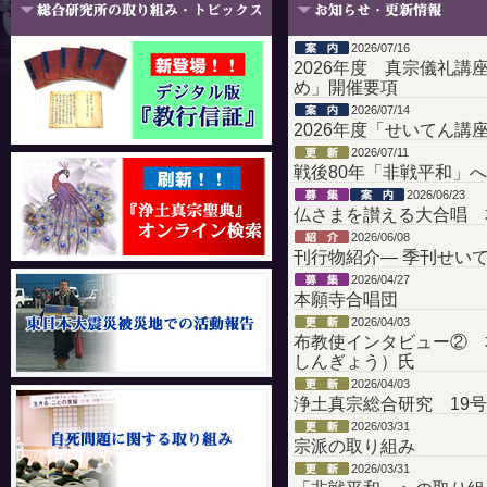
2026/07/16
2026年度 真宗儀礼
め」開催要項
2026/07/14
2026年度「せいてん
2026/07/11
戦後80年「非戦平和」
2026/06/23
仏さまを讃える大合唱 本
2026/06/08
刊行物紹介― 季刊せいてん
2026/04/27
本願寺合唱団
2026/04/03
布教使インタビュー② 
しんぎょう）氏
2026/04/03
浄土真宗総合研究 19
2026/03/31
宗派の取り組み
2026/03/31