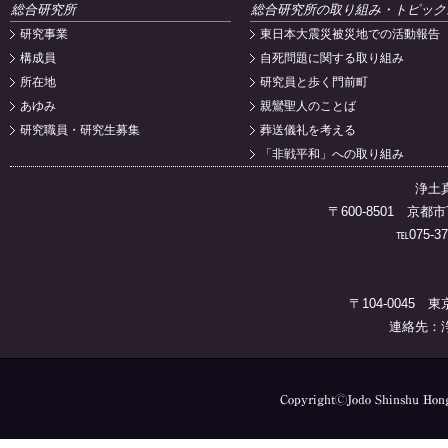
総合研究所
総合研究所の取り組み・トピック
研究事業
東日本大震災被災地での活動報告
構成員
自死問題に関する取り組み
所在地
研究員と歩く門前町
あゆみ
親鸞聖人のことば
研究職員・研究生募集
葬送儀礼を考える
「非戦平和」への取り組み
浄土
〒600-8501 
℡075-37
〒104-0045 
連絡先：