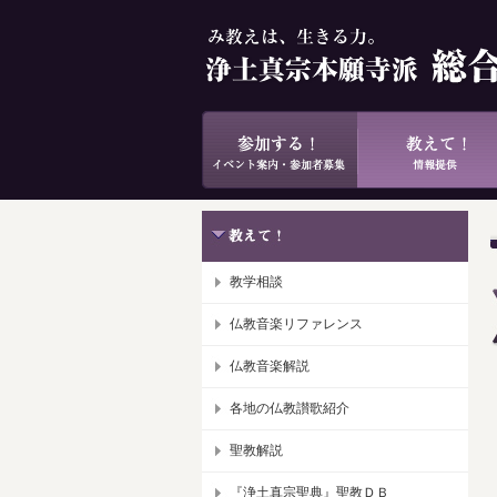
教学相談
仏教音楽リファレンス
仏教音楽解説
各地の仏教讃歌紹介
聖教解説
『浄土真宗聖典』聖教ＤＢ