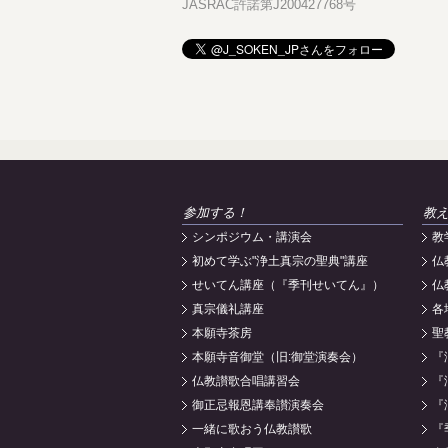
JASRAC許諾第J200427768号
参加する！
教
シンポジウム・講演会
教
初めて学ぶ"浄土真宗の聖典"講座
仏
せいてん講座（『季刊せいてん』）
仏
真宗儀礼講座
各
本願寺茶房
聖
本願寺音御堂（旧:御堂演奏会）
『
仏教讃歌合唱講習会
『
御正忌報恩講奉讃演奏会
『
一緒に歌おう仏教讃歌
『