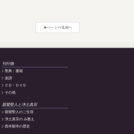
刊行物
聖典・書籍
楽譜
ＣＤ・ＤＶＤ
その他
親鸞聖人と浄土真宗
親鸞聖人のご生涯
浄土真宗の み教え
西本願寺の歴史