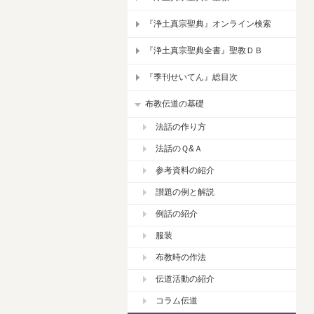
『浄土真宗聖典』オンライン検索
『浄土真宗聖典全書』聖教ＤＢ
『季刊せいてん』総目次
布教伝道の基礎
法話の作り方
法話のＱ&Ａ
参考資料の紹介
讃題の例と解説
例話の紹介
服装
布教時の作法
伝道活動の紹介
コラム伝道