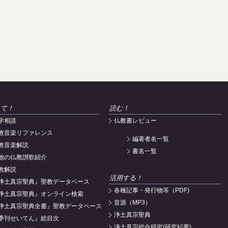
えて！
読む！
学相談
仏教書レビュー
教音楽リファレンス
編著者名一覧
教音楽解説
書名一覧
地の仏教讃歌紹介
教解説
活用する！
浄土真宗聖典』聖教データベース
各種記事・発行物等（PDF)
浄土真宗聖典』オンライン検索
音源（MP3）
浄土真宗聖典全書』聖教データベース
浄土真宗聖典
季刊せいてん』総目次
浄土真宗総合研究(研究紀要)