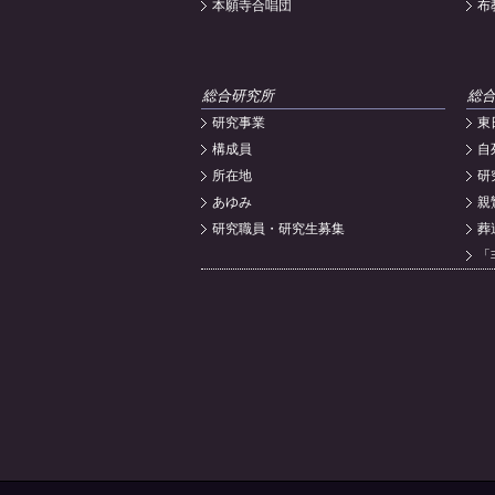
本願寺合唱団
布
総合研究所
総
研究事業
東
構成員
自
所在地
研
あゆみ
親
研究職員・研究生募集
葬
「