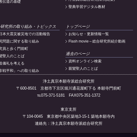
教伝道の基礎
聖典学習デジタル教材
合研究所の取り組み・トピックス
トップページ
日本大震災被災地での活動報告
お知らせ・更新情報一覧
死問題に関する取り組み
Flash movie～総合研究所紹介動画
究員と歩く門前町
過去のページ
鸞聖人のことば
資料オンライン検索
送儀礼を考える
親鸞聖人のことば
非戦平和」への取り組み
浄土真宗本願寺派総合研究所
〒600-8501 京都市下京区堀川通花屋町下る 本願寺門前町
℡075-371-5181 FAX075-351-1372
東京支所
〒104-0045 東京都中央区築地3-15-1 築地本願寺内
連絡先：浄土真宗本願寺派総合研究所