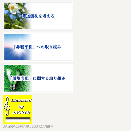
JASRAC許諾第J200427768号