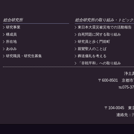
総合研究所
総合研究所の取り組み・トピック
研究事業
東日本大震災被災地での活動報告
構成員
自死問題に関する取り組み
所在地
研究員と歩く門前町
あゆみ
親鸞聖人のことば
研究職員・研究生募集
葬送儀礼を考える
「非戦平和」への取り組み
浄土
〒600-8501 
℡075-37
〒104-0045 
連絡先：