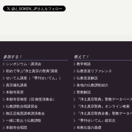
参加する！
教えて！
シンポジウム・講演会
教学相談
初めて学ぶ"浄土真宗の聖典"講座
仏教音楽リファレンス
せいてん講座（『季刊せいてん』）
仏教音楽解説
真宗儀礼講座
各地の仏教讃歌紹介
本願寺茶房
聖教解説
本願寺音御堂（旧:御堂演奏会）
『浄土真宗聖典』聖教データベー
仏教讃歌合唱講習会
『浄土真宗聖典』オンライン検索
御正忌報恩講奉讃演奏会
『浄土真宗聖典全書』聖教データ
一緒に歌おう仏教讃歌
『季刊せいてん』総目次
本願寺合唱団
布教伝道の基礎