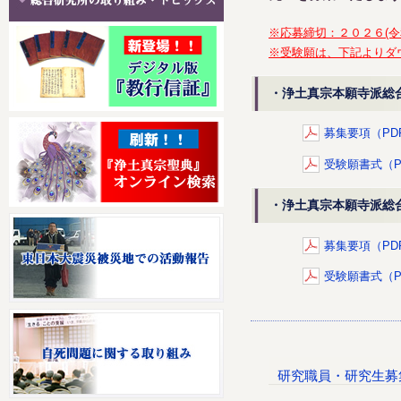
※応募締切：２０２６(令
※受験願は、下記よりダ
・浄土真宗本願寺派総
募集要項（PD
受験願書式（P
・浄土真宗本願寺派総
募集要項（PD
受験願書式（P
研究職員・研究生募