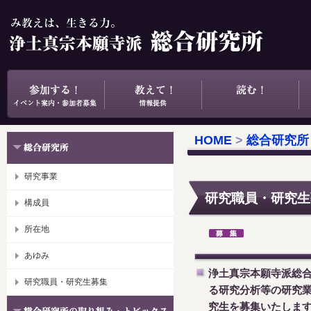
HOME
>
総合研究所
研究事業
研究職員・研究生
構成員
所在地
あゆみ
浄土真宗本願寺派総
研究職員・研究生募集
る研究分析等の研究
究生を募集いたしま