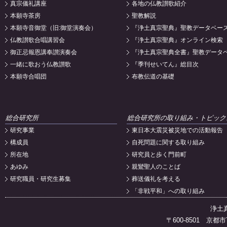
真宗儀礼講座
各地の仏教讃歌紹介
本願寺茶房
聖教解説
本願寺音御堂（旧:御堂演奏会）
『浄土真宗聖典』聖教データベー
仏教讃歌合唱講習会
『浄土真宗聖典』オンライン検索
御正忌報恩講奉讃演奏会
『浄土真宗聖典全書』聖教データ
一緒に歌おう仏教讃歌
『季刊せいてん』総目次
本願寺合唱団
布教伝道の基礎
総合研究所
総合研究所の取り組み・トピック
研究事業
東日本大震災被災地での活動報告
構成員
自死問題に関する取り組み
所在地
研究員と歩く門前町
あゆみ
親鸞聖人のことば
研究職員・研究生募集
葬送儀礼を考える
「非戦平和」への取り組み
浄土
〒600-8501 