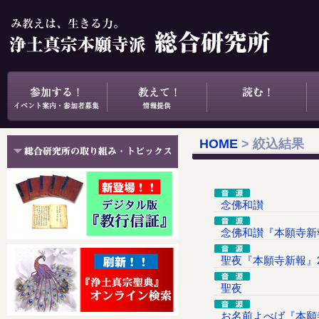
HOME
> 絞込結果
念佛和讃
念佛和讃『本願寺新報
聖夜『本願寺新報』2
聖夜
お名前よべば『本願