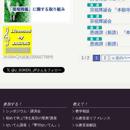
宗祖降誕会 『本願寺
宗祖降誕会
恩徳讃（新譜） 『本
恩徳讃（新譜）
JASRAC許諾第J200427768号
1 / 2
1
2
» 次のペ
参加する！
教えて！
シンポジウム・講演会
教学相談
初めて学ぶ"浄土真宗の聖典"講座
仏教音楽リファレンス
せいてん講座（『季刊せいてん』）
仏教音楽解説