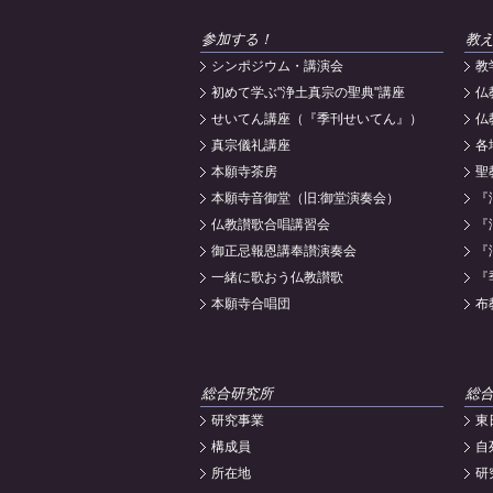
参加する！
教
シンポジウム・講演会
教
初めて学ぶ"浄土真宗の聖典"講座
仏
せいてん講座（『季刊せいてん』）
仏
真宗儀礼講座
各
本願寺茶房
聖
本願寺音御堂（旧:御堂演奏会）
『
仏教讃歌合唱講習会
『
御正忌報恩講奉讃演奏会
『
一緒に歌おう仏教讃歌
『
本願寺合唱団
布
総合研究所
総
研究事業
東
構成員
自
所在地
研