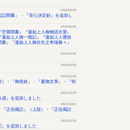
2022/03/29
記聞書』 ・『安心決定鈔』を追加し
2022/02/26
『空善聞書』『蓮如上人御物語次第』
『蓮如上人御一期記』『蓮如上人塵拾
聞書』『蓮如上人御往生之奇瑞條々』
2022/02/26
2022/02/25
2022/01/28
帖）・『御俗姓』・『夏御文章』・『領
2021/12/26
集成』を追加しました
2021/12/01
・『正信偈註』（上段）・『正信偈註
2021/10/29
記』を追加しました