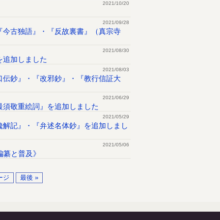
2021/10/20
2021/09/28
『今古独語』・『反故裏書』（真宗寺
2021/08/30
を追加しました
2021/08/03
口伝鈔』・『改邪鈔』・『教行信証大
2021/06/29
最須敬重絵詞』を追加しました
2021/05/29
纔解記』・『弁述名体鈔』を追加しまし
2021/05/06
編纂と普及》
ージ
最後 »