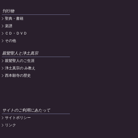
刊行物
聖典・書籍
楽譜
ＣＤ・ＤＶＤ
その他
親鸞聖人と浄土真宗
親鸞聖人のご生涯
浄土真宗の み教え
西本願寺の歴史
サイトのご利用にあたって
サイトポリシー
リンク