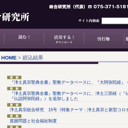
HOME
> 絞込結果
『浄土真宗聖典全書』聖教データベースに、『大阿弥陀経』
『浄土真宗聖典全書』聖教データベースに、浄土三部経（『
『仏説阿弥陀経』）を追加しました
浄土真宗総合研究 15号《特集テーマ：浄土真宗と新型コロ
貧困問題と社会福祉制度