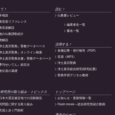
えて！
読む！
学相談
仏教書レビュー
教音楽リファレンス
編著者名一覧
教音楽解説
書名一覧
地の仏教讃歌紹介
教解説
活用する！
浄土真宗聖典』聖教データベース
各種記事・発行物等（PDF)
浄土真宗聖典』オンライン検索
音源（MP3）
浄土真宗聖典全書』聖教データベース
浄土真宗聖典
季刊せいてん』総目次
浄土真宗総合研究(研究紀要)
教伝道の基礎
聖典学習デジタル教材
合研究所の取り組み・トピックス
トップページ
日本大震災被災地での活動報告
お知らせ・更新情報一覧
死問題に関する取り組み
Flash movie～総合研究所紹介動画
究員と歩く門前町
過去のページ