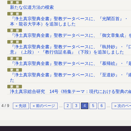
新たな伝道方法の模索
『浄土真宗聖典全書』聖教データベースに、『光闡百首』・
本・龍谷大学本）を追加しました
『浄土真宗聖典全書』聖教データベースに、「御文章集成」
『浄土真宗聖典全書』聖教データベースに、『執持鈔』・『
意』（上段）・『教行信証名義』（下段）を追加しました
『浄土真宗聖典全書』聖教データベースに、『慕帰絵』・『
『浄土真宗聖典全書』聖教データベースに、『至道鈔』・『
た
浄土真宗総合研究 14号《特集テーマ：現代における聖典の
4 / 9
« 先頭
« 前のページ
...
2
3
4
5
6
...
» 次のペ