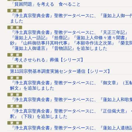
「貧困問題」を考える 食べること
『浄土真宗聖典全書』聖教データベースに、『蓮如上人御一代
ました
『浄土真宗聖典全書』聖教データベースに、『天正三年記』
『蓮如上人一語記』『拾塵記』『蓮如上人仰條々連々聞書』
鈔』『山科御坊事幷其時代事』『本願寺作法之次第』『榮玄
『蓮如上人御遺言』『昔物語記』を追加しました
「考えさせられる」葬儀【シリーズ】
第11回宗勢基本調査実施センター通信【シリーズ】
『浄土真宗聖典全書』聖教データベースに、『御文章』（五
解文』を追加しました
『浄土真宗聖典全書』聖教データベースに、『蓮如上人和歌
『浄土真宗聖典全書』聖教データベースに、『正信偈大意』
釈』（下段）を追加しました
『浄土真宗聖典全書』聖教データベースに、『蓮如上人遺徳