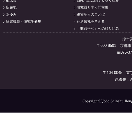
構成員
自死問題に関する取り組み
所在地
研究員と歩く門前町
あゆみ
親鸞聖人のことば
研究職員・研究生募集
葬送儀礼を考える
「非戦平和」への取り組み
浄土
〒600-8501 
℡075-37
〒104-0045 
連絡先：