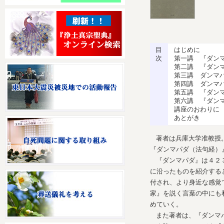
目
はじめに
次
第一講 『ダン
第二講 『ダン
第三講 ダンマ
第四講 ダンマ
第五講 『ダン
第六講 『ダン
講座のおわりに
あとがき
著者は兵庫大学准教授
『ダンマパダ（法句経）
『ダンマパダ』は４２
に沿ったものを紹介する
付され、より身近な感覚
家』を説く言葉の中にも
めていく。
また著者は、『ダンマ