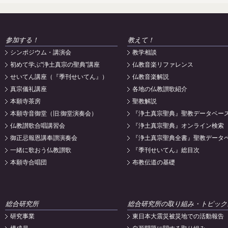
参加する！
教えて！
シンポジウム・講演会
教学相談
初めて学ぶ"浄土真宗の聖典"講座
仏教音楽リファレンス
せいてん講座（『季刊せいてん』）
仏教音楽解説
真宗儀礼講座
各地の仏教讃歌紹介
本願寺茶房
聖教解説
本願寺音御堂（旧:御堂演奏会）
『浄土真宗聖典』聖教データベー
仏教讃歌合唱講習会
『浄土真宗聖典』オンライン検索
御正忌報恩講奉讃演奏会
『浄土真宗聖典全書』聖教データ
一緒に歌おう仏教讃歌
『季刊せいてん』総目次
本願寺合唱団
布教伝道の基礎
総合研究所
総合研究所の取り組み・トピック
研究事業
東日本大震災被災地での活動報告