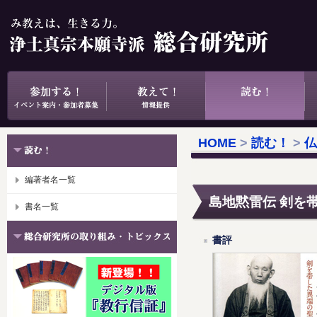
HOME
>
読む！
>
仏
編著者名一覧
島地黙雷伝 剣を
書名一覧
書評