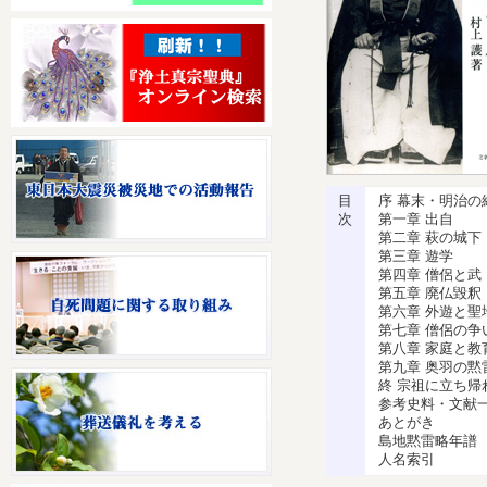
目
序 幕末・明治の
次
第一章 出自
第二章 萩の城下
第三章 遊学
第四章 僧侶と武
第五章 廃仏毀釈
第六章 外遊と聖
第七章 僧侶の争
第八章 家庭と教
第九章 奥羽の黙
終 宗祖に立ち帰
参考史料・文献
あとがき
島地黙雷略年譜
人名索引