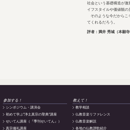
社会という基礎構造が激
イフスタイルや価値観の
そのような今だからこ
てくれるだろう。
評者：満井 秀城（本願
参加する！
教えて！
シンポジウム・講演会
教学相談
初めて学ぶ"浄土真宗の聖典"講座
仏教音楽リファレンス
せいてん講座（『季刊せいてん』）
仏教音楽解説
真宗儀礼講座
各地の仏教讃歌紹介