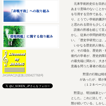
元来学術的史伝を目的
あまり意味のないことか
を引用する労作である。
り、とうてい学術的書評
と思われる部分も少しく
読後の所感を総じて言
かし、従来の学問的研究
い。「歴史学研究には、
いかなる歴史的人物も
が、その場合、歴史的・
後代の学者が、歴史的限
の最先端に関わり、大き
意義を問うた著者の視点
黙雷の行動は軽
JASRAC許諾第J200427768号
があったが、彼が
（１２８ページ
黙雷は、明治維新とい
とした。これに比して、
態が続いている。しかし