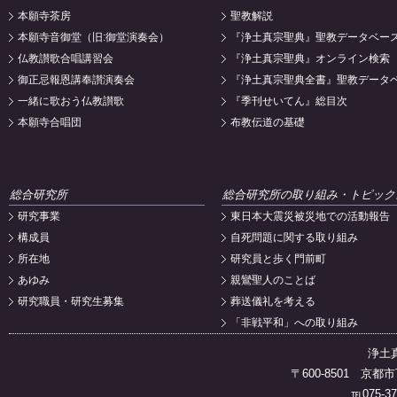
本願寺茶房
聖教解説
本願寺音御堂（旧:御堂演奏会）
『浄土真宗聖典』聖教データベー
仏教讃歌合唱講習会
『浄土真宗聖典』オンライン検索
御正忌報恩講奉讃演奏会
『浄土真宗聖典全書』聖教データ
一緒に歌おう仏教讃歌
『季刊せいてん』総目次
本願寺合唱団
布教伝道の基礎
総合研究所
総合研究所の取り組み・トピック
研究事業
東日本大震災被災地での活動報告
構成員
自死問題に関する取り組み
所在地
研究員と歩く門前町
あゆみ
親鸞聖人のことば
研究職員・研究生募集
葬送儀礼を考える
「非戦平和」への取り組み
浄土
〒600-8501 
℡075-37