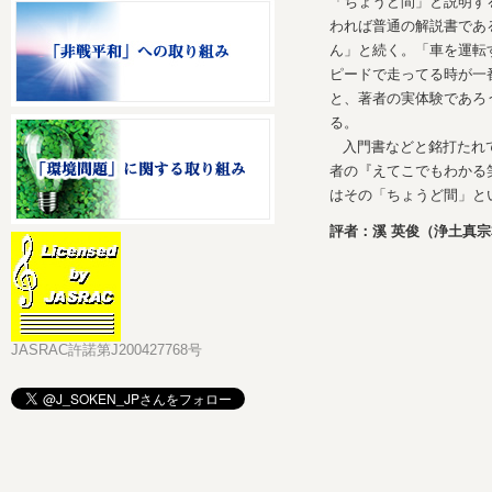
「ちょうど間」と説明す
われば普通の解説書であ
ん」と続く。「車を運転
ピードで走ってる時が一
と、著者の実体験であろ
る。
入門書などと銘打たれ
者の『えてこでもわかる
はその「ちょうど間」と
評者：溪 英俊（浄土真
JASRAC許諾第J200427768号