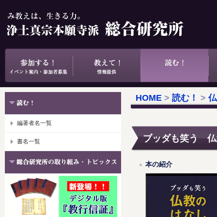
HOME
>
読む！
>
仏
編著者名一覧
ブッダも笑う 仏
書名一覧
本の紹介