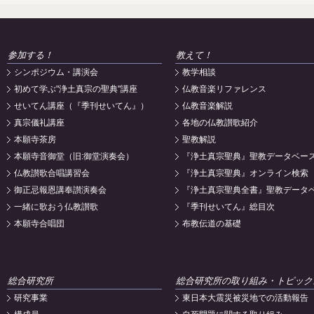
参加する！
教えて！
シンポジウム・講演会
教学相談
初めて学ぶ"浄土真宗の聖典"講座
仏教音楽リファレンス
せいてん講座（『季刊せいてん』）
仏教音楽解説
真宗儀礼講座
各地の仏教讃歌紹介
本願寺茶房
聖教解説
本願寺音御堂（旧:御堂演奏会）
『浄土真宗聖典』聖教データベー
仏教讃歌合唱講習会
『浄土真宗聖典』オンライン検索
御正忌報恩講奉讃演奏会
『浄土真宗聖典全書』聖教データ
一緒に歌おう仏教讃歌
『季刊せいてん』総目次
本願寺合唱団
布教伝道の基礎
総合研究所
総合研究所の取り組み・トピック
研究事業
東日本大震災被災地での活動報告