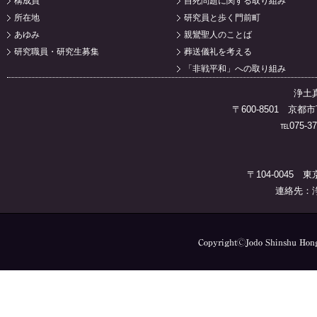
構成員
自死問題に関する取り組み
所在地
研究員と歩く門前町
あゆみ
親鸞聖人のことば
研究職員・研究生募集
葬送儀礼を考える
「非戦平和」への取り組み
浄土
〒600-8501 
℡075-37
〒104-0045 
連絡先：