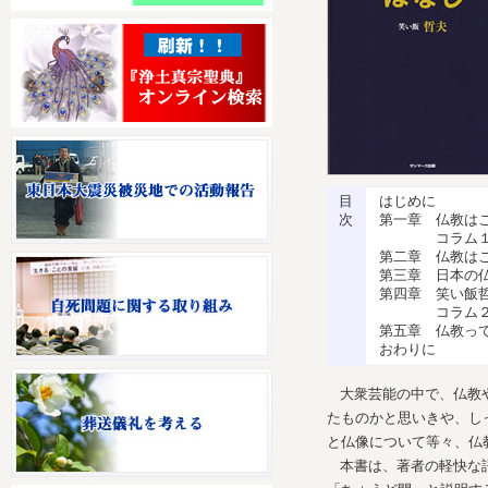
目
はじめに
次
第一章 仏教は
コラム１ 仏
第二章 仏教は
第三章 日本の
第四章 笑い飯
コラム２ 青
第五章 仏教っ
おわりに
大衆芸能の中で、仏教
たものかと思いきや、し
と仏像について等々、仏
本書は、著者の軽快な