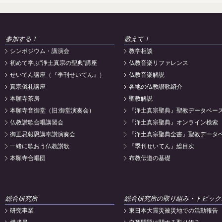
参加する！
教えて！
シンポジウム・講演会
教学相談
初めて学ぶ"浄土真宗の聖典"講座
仏教音楽リファレンス
せいてん講座（『季刊せいてん』）
仏教音楽解説
真宗儀礼講座
各地の仏教讃歌紹介
本願寺茶房
聖教解説
本願寺音御堂（旧:御堂演奏会）
『浄土真宗聖典』聖教データベー
仏教讃歌合唱講習会
『浄土真宗聖典』オンライン検索
御正忌報恩講奉讃演奏会
『浄土真宗聖典全書』聖教データ
一緒に歌おう仏教讃歌
『季刊せいてん』総目次
本願寺合唱団
布教伝道の基礎
総合研究所
総合研究所の取り組み・トピック
研究事業
東日本大震災被災地での活動報告