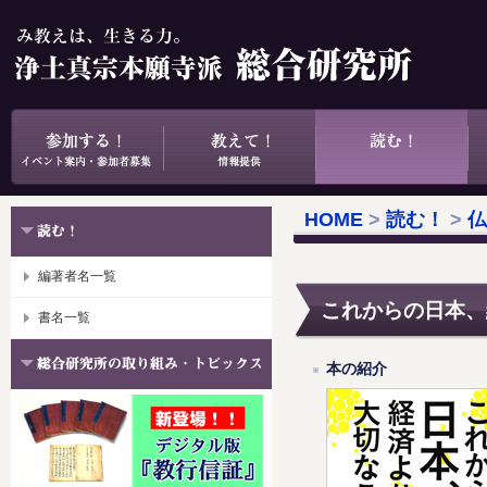
HOME
>
読む！
>
仏
編著者名一覧
これからの日本、
書名一覧
本の紹介