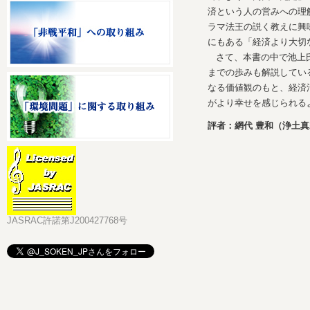
済という人の営みへの理
ラマ法王の説く教えに興
にもある「経済より大切
さて、本書の中で池上
までの歩みも解説してい
なる価値観のもと、経済
がより幸せを感じられる
評者：網代 豊和（浄土
JASRAC許諾第J200427768号