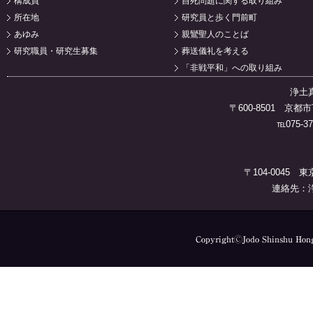
構成員
自死問題に関する取り組み
所在地
研究員と歩く門前町
あゆみ
親鸞聖人のことば
研究職員・研究生募集
葬送儀礼を考える
「非戦平和」への取り組み
浄土
〒600-8501 
℡075-37
〒104-0045 
連絡先：