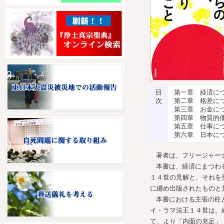
目
第一章 経済に
次
第二章 格差に
第三章 お金に
第四章 物質的
第五章 仕事に
第六章 日本に
著者は、フリージャー
本書は、経済にまつわ
１４世の見解と、それを
に纏め出版されたものと
本書における主張の柱
イ・ラマ法王１４世は、
て、より「内面の充足」