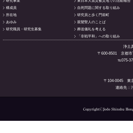
研究事業
東日本大震災被災地での活動報告
構成員
自死問題に関する取り組み
所在地
研究員と歩く門前町
あゆみ
親鸞聖人のことば
研究職員・研究生募集
葬送儀礼を考える
「非戦平和」への取り組み
浄土
〒600-8501 
℡075-37
〒104-0045 
連絡先：