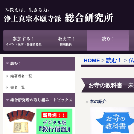
HOME
>
読む！
>
仏
編著者名一覧
お寺の教科書 未
書名一覧
本の紹介