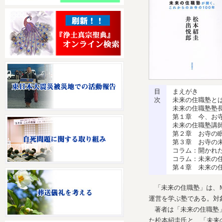
目
まえがき
次
未来の住職塾と
未来の住職塾塾
第１章 今、お
未来の住職塾講
第２章 お寺の
第３章 お寺の
コラム：開かれ
コラム：未来の
第４章 未来の
「未来の住職塾」は、
運営を学ぶ塾である。対
著者は「未来の住職塾
た松本紹圭氏と、「未来