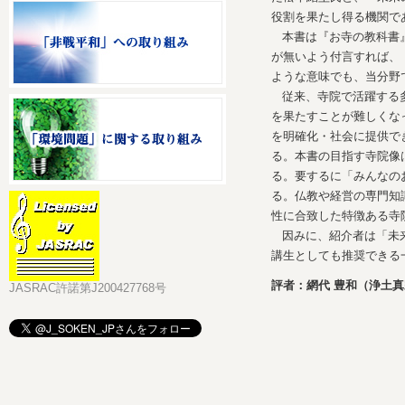
役割を果たし得る機関で
本書は『お寺の教科書
が無いよう付言すれば、
ような意味でも、当分野
従来、寺院で活躍する
を果たすことが難しくな
を明確化・社会に提供で
る。本書の目指す寺院像
る。要するに「みんなの
る。仏教や経営の専門知
性に合致した特徴ある寺
因みに、紹介者は「未
講生としても推奨できる
評者：網代 豊和（浄土
JASRAC許諾第J200427768号