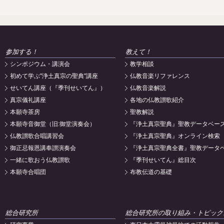
参加する！
教えて！
シンポジウム・講演会
教学相談
初めて学ぶ"浄土真宗の聖典"講座
仏教音楽リファレンス
せいてん講座（『季刊せいてん』）
仏教音楽解説
真宗儀礼講座
各地の仏教讃歌紹介
本願寺茶房
聖教解説
本願寺音御堂（旧:御堂演奏会）
『浄土真宗聖典』聖教データベー
仏教讃歌合唱講習会
『浄土真宗聖典』オンライン検索
御正忌報恩講奉讃演奏会
『浄土真宗聖典全書』聖教データ
一緒に歌おう仏教讃歌
『季刊せいてん』総目次
本願寺合唱団
布教伝道の基礎
総合研究所
総合研究所の取り組み・トピック