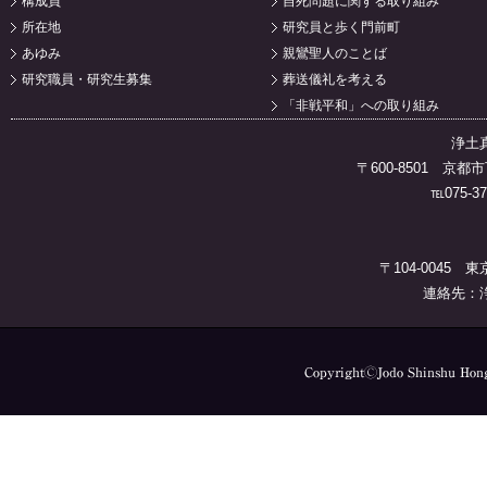
構成員
自死問題に関する取り組み
所在地
研究員と歩く門前町
あゆみ
親鸞聖人のことば
研究職員・研究生募集
葬送儀礼を考える
「非戦平和」への取り組み
浄土
〒600-8501 
℡075-37
〒104-0045 
連絡先：