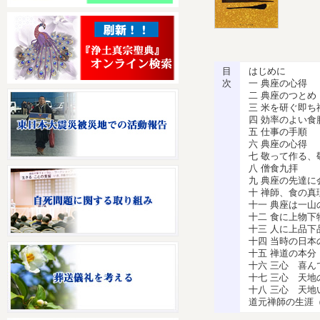
目
はじめに
次
一 典座の心得
二 典座のつとめ
三 米を研ぐ即ち
四 効率のよい食
五 仕事の手順
六 典座の心得
七 敬って作る、
八 僧食九拝
九 典座の先達に
十 禅師、食の真
十一 典座は一山
十二 食に上物下
十三 人に上品下
十四 当時の日本
十五 禅道の本分
十六 三心 喜ん
十七 三心 天地
十八 三心 天地
道元禅師の生涯