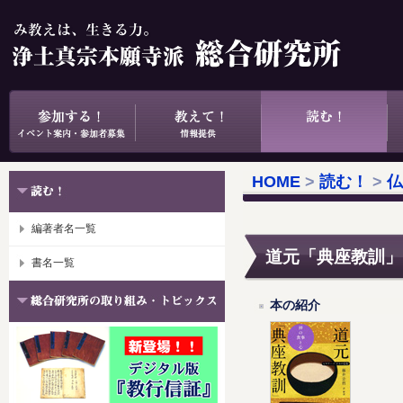
HOME
>
読む！
>
仏
編著者名一覧
道元「典座教訓」
書名一覧
本の紹介