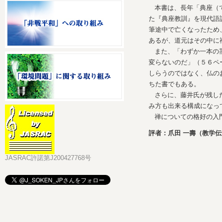
本書は、長年「典座（
た『典座教訓』を現代語
筆途中で亡くなったため
あるが、道元はその中に
また、「わずか一本の
変らないのだ」（５６ペ
しらうのではなく、仏の
ちた書でもある。
さらに、藤井氏が残し
み方も出来る構成になっ
禅についての格好の入
評者：爪田 一壽（教学
JASRAC許諾第J200427768号