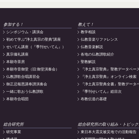
参加する！
教えて！
シンポジウム・講演会
教学相談
初めて学ぶ"浄土真宗の聖典"講座
仏教音楽リファレンス
せいてん講座（『季刊せいてん』）
仏教音楽解説
真宗儀礼講座
各地の仏教讃歌紹介
本願寺茶房
聖教解説
本願寺音御堂（旧:御堂演奏会）
『浄土真宗聖典』聖教データベー
仏教讃歌合唱講習会
『浄土真宗聖典』オンライン検索
御正忌報恩講奉讃演奏会
『浄土真宗聖典全書』聖教データ
一緒に歌おう仏教讃歌
『季刊せいてん』総目次
本願寺合唱団
布教伝道の基礎
総合研究所
総合研究所の取り組み・トピック
研究事業
東日本大震災被災地での活動報告