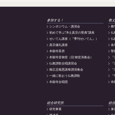
参加する！
教
シンポジウム・講演会
教
初めて学ぶ"浄土真宗の聖典"講座
仏
せいてん講座（『季刊せいてん』）
仏
真宗儀礼講座
各
本願寺茶房
聖
本願寺音御堂（旧:御堂演奏会）
『
仏教讃歌合唱講習会
『
御正忌報恩講奉讃演奏会
『
一緒に歌おう仏教讃歌
『
本願寺合唱団
布
総合研究所
総
研究事業
東