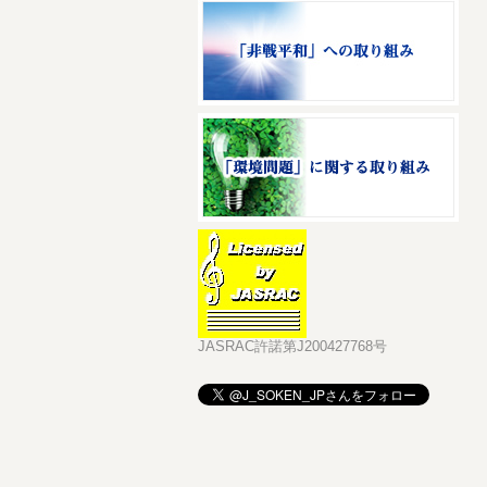
JASRAC許諾第J200427768号