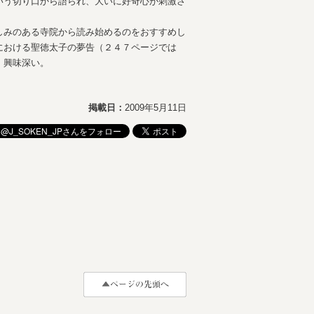
いう切り口から語られ、大いに好奇心が刺激さ
しみのある寺院から読み始めるのをおすすめし
における聖徳太子の夢告（２４７ページでは
、興味深い。
掲載日：
2009年5月11日