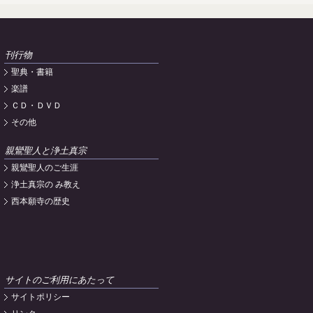
刊行物
聖典・書籍
楽譜
ＣＤ・ＤＶＤ
その他
親鸞聖人と浄土真宗
親鸞聖人のご生涯
浄土真宗の み教え
西本願寺の歴史
サイトのご利用にあたって
サイトポリシー