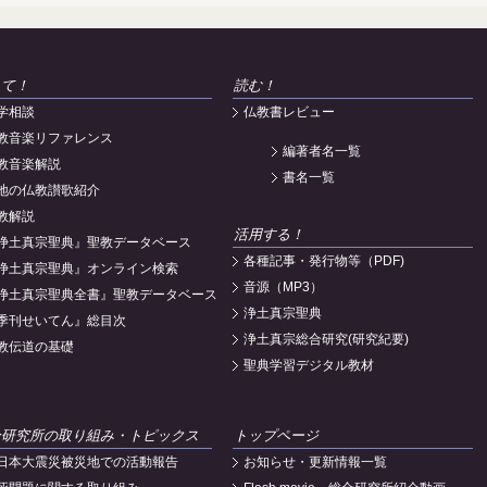
えて！
読む！
学相談
仏教書レビュー
教音楽リファレンス
編著者名一覧
教音楽解説
書名一覧
地の仏教讃歌紹介
教解説
活用する！
浄土真宗聖典』聖教データベース
各種記事・発行物等（PDF)
浄土真宗聖典』オンライン検索
音源（MP3）
浄土真宗聖典全書』聖教データベース
浄土真宗聖典
季刊せいてん』総目次
浄土真宗総合研究(研究紀要)
教伝道の基礎
聖典学習デジタル教材
合研究所の取り組み・トピックス
トップページ
日本大震災被災地での活動報告
お知らせ・更新情報一覧