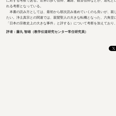
に対する考察である。世界の歩く信仰、遍路、観音信仰などが、巡礼と
れる考察となっている。
本書の読み方としては、最初から順次読み進めていくのも良いが、親
たい。浄土真宗との関連では、親鸞聖人の大きな転機となった、六角堂
「日本の宗教史上の大きな事件」と評する）について考察を加えており
評者：藤丸 智雄（教学伝道研究センター常任研究員）