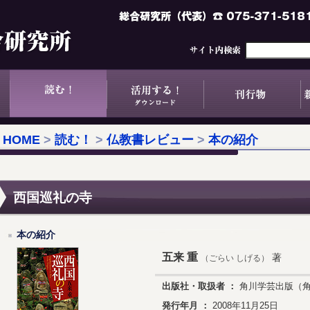
HOME
>
読む！
>
仏教書レビュー
>
本の紹介
西国巡礼の寺
本の紹介
五来 重
著
（ごらい しげる）
出版社・取扱者 ：
角川学芸出版（角
発行年月 ：
2008年11月25日