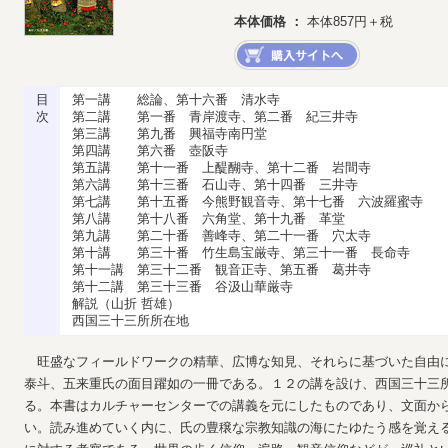
本体価格 ：
本体857円＋税
目
第一講 総論、第十六番 清水寺
次
第二講 第一番 青岸渡寺、第二番 紀三井寺
第三講 第九番 興福寺南円堂
第四講 第六番 壺阪寺
第五講 第十一番 上醍醐寺、第十二番 岩間寺
第六講 第十三番 石山寺、第十四番 三井寺
第七講 第十五番 今熊野観音寺、第十七番 六波羅蜜寺
第八講 第十八番 六角堂、第十九番 革堂
第九講 第二十番 善峰寺、第二十一番 穴太寺
第十講 第三十番 竹生島宝厳寺、第三十一番 長命寺
第十一講 第三十二番 観音正寺、第五番 葛井寺
第十二講 第三十三番 谷汲山華厳寺
解説（山折 哲雄）
西国三十三所所在地
旺盛なフィールドワークの精華、広博な知見、それらに基づいた自由
泰斗、五来重氏の面目躍如の一冊である。１２の講を設け、西国三十三
る。本書はカルチャーセンターでの講義を元にしたものであり、文面か
い。読み進めていく内に、氏の豊穣な宗教知識の海にたゆたう感を覚え