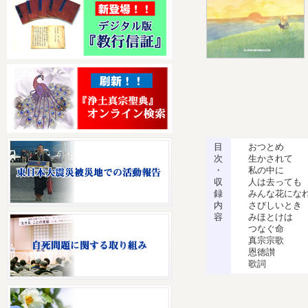
目
おつとめ
次
生かされて
・
私の中に 
収
人は去っても
録
みんな花にな
内
さびしいとき
容
みほとけは
つなぐ命 
真宗宗歌 
恩徳讃 親
歌詞