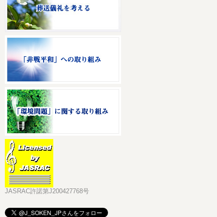
JASRAC許諾第J200427768号