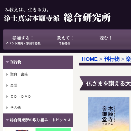
HOME
>
刊行物
>
楽
聖典・書籍
仏さまを讃える大
楽譜
ＣＤ・ＤＶＤ
その他