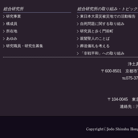
総合研究所
総合研究所の取り組み・トピック
研究事業
東日本大震災被災地での活動報告
構成員
自死問題に関する取り組み
所在地
研究員と歩く門前町
あゆみ
親鸞聖人のことば
研究職員・研究生募集
葬送儀礼を考える
「非戦平和」への取り組み
浄土
〒600-8501 
℡075-37
〒104-0045 
連絡先：