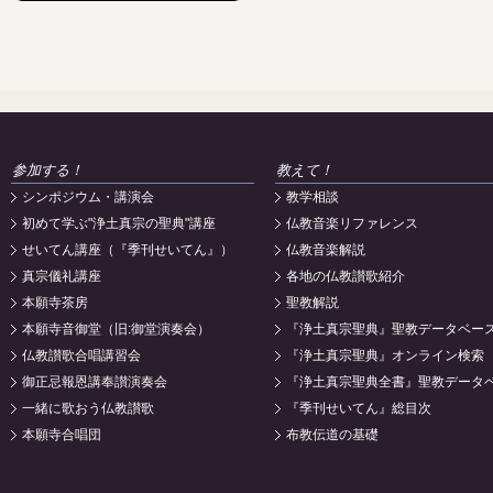
参加する！
教えて！
シンポジウム・講演会
教学相談
初めて学ぶ"浄土真宗の聖典"講座
仏教音楽リファレンス
せいてん講座（『季刊せいてん』）
仏教音楽解説
真宗儀礼講座
各地の仏教讃歌紹介
本願寺茶房
聖教解説
本願寺音御堂（旧:御堂演奏会）
『浄土真宗聖典』聖教データベー
仏教讃歌合唱講習会
『浄土真宗聖典』オンライン検索
御正忌報恩講奉讃演奏会
『浄土真宗聖典全書』聖教データ
一緒に歌おう仏教讃歌
『季刊せいてん』総目次
本願寺合唱団
布教伝道の基礎