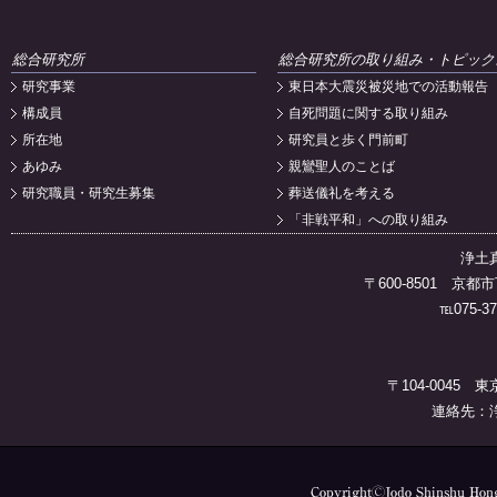
総合研究所
総合研究所の取り組み・トピック
研究事業
東日本大震災被災地での活動報告
構成員
自死問題に関する取り組み
所在地
研究員と歩く門前町
あゆみ
親鸞聖人のことば
研究職員・研究生募集
葬送儀礼を考える
「非戦平和」への取り組み
浄土
〒600-8501 
℡075-37
〒104-0045 
連絡先：