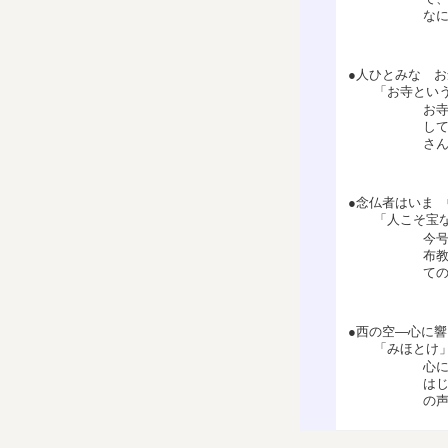
な
●人ひとみな お
「お寺という
お
し
さ
●念仏者はいま
「人こそ宝な
今
布
て
●西の空―心に
「みほとけ」
心
は
の