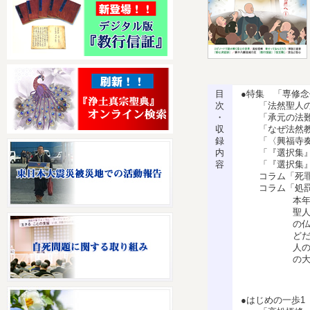
目
●特集 「専修
次
「法然聖人の生
・
「承元の法難 
収
「なぜ法然教団
録
「〈興福寺奏状
内
「『選択集』
容
「『選択集』
コラム「死罪
コラム「処罰
本年
聖
の
ど
人
の
●はじめの一歩1