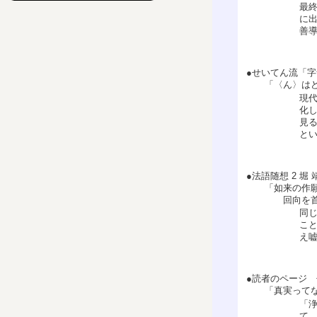
最
に
善
●せいてん流「字
「〈ん〉はど
現
化
見
と
●法語随想 2 堀 
「如来の作願を
回向を首とし
同
こ
え
●読者のページ 
「真実ってな
「
て