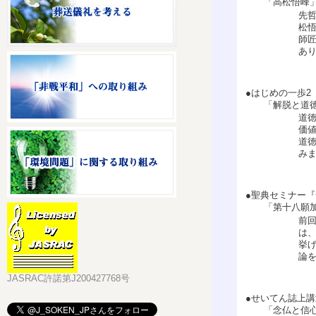
「高松悟峰
先
松
師
あ
●はじめの一歩2
「解脱と道徳は
道
価
道
み
●聖典セミナー『
「第十八願加
前
は
挙
論
JASRAC許諾第J200427768号
●せいてん誌上
「念仏と信