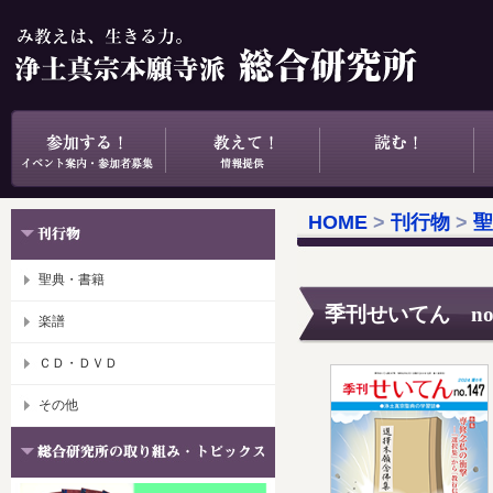
HOME
>
刊行物
>
聖
聖典・書籍
季刊せいてん no.
楽譜
ＣＤ・ＤＶＤ
その他