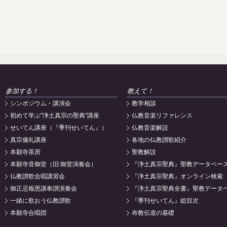
参加する！
教えて！
シンポジウム・講演会
教学相談
初めて学ぶ"浄土真宗の聖典"講座
仏教音楽リファレンス
せいてん講座（『季刊せいてん』）
仏教音楽解説
真宗儀礼講座
各地の仏教讃歌紹介
本願寺茶房
聖教解説
本願寺音御堂（旧:御堂演奏会）
『浄土真宗聖典』聖教データベー
仏教讃歌合唱講習会
『浄土真宗聖典』オンライン検索
御正忌報恩講奉讃演奏会
『浄土真宗聖典全書』聖教データ
一緒に歌おう仏教讃歌
『季刊せいてん』総目次
本願寺合唱団
布教伝道の基礎