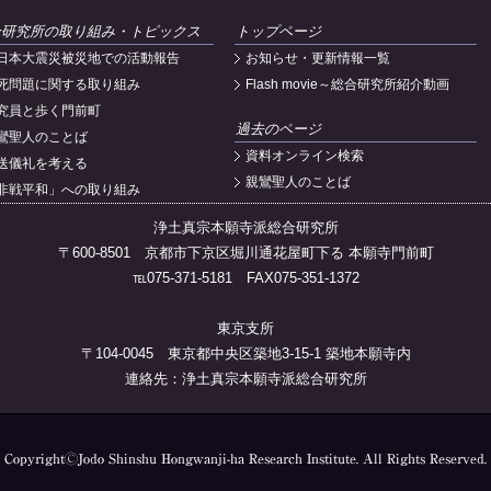
合研究所の取り組み・トピックス
トップページ
日本大震災被災地での活動報告
お知らせ・更新情報一覧
死問題に関する取り組み
Flash movie～総合研究所紹介動画
究員と歩く門前町
過去のページ
鸞聖人のことば
資料オンライン検索
送儀礼を考える
親鸞聖人のことば
非戦平和」への取り組み
浄土真宗本願寺派総合研究所
〒600-8501 京都市下京区堀川通花屋町下る 本願寺門前町
℡075-371-5181 FAX075-351-1372
東京支所
〒104-0045 東京都中央区築地3-15-1 築地本願寺内
連絡先：浄土真宗本願寺派総合研究所