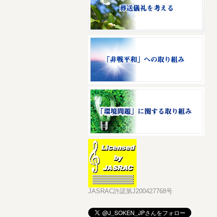
JASRAC許諾第J200427768号