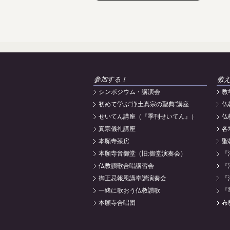
参加する！
教
シンポジウム・講演会
教
初めて学ぶ"浄土真宗の聖典"講座
仏
せいてん講座（『季刊せいてん』）
仏
真宗儀礼講座
各
本願寺茶房
聖
本願寺音御堂（旧:御堂演奏会）
『
仏教讃歌合唱講習会
『
御正忌報恩講奉讃演奏会
『
一緒に歌おう仏教讃歌
『
本願寺合唱団
布