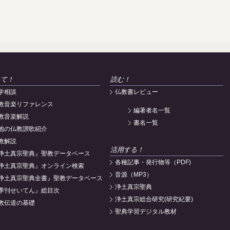
えて！
読む！
学相談
仏教書レビュー
教音楽リファレンス
編著者名一覧
教音楽解説
書名一覧
地の仏教讃歌紹介
教解説
活用する！
浄土真宗聖典』聖教データベース
各種記事・発行物等（PDF)
浄土真宗聖典』オンライン検索
音源（MP3）
浄土真宗聖典全書』聖教データベース
浄土真宗聖典
季刊せいてん』総目次
浄土真宗総合研究(研究紀要)
教伝道の基礎
聖典学習デジタル教材