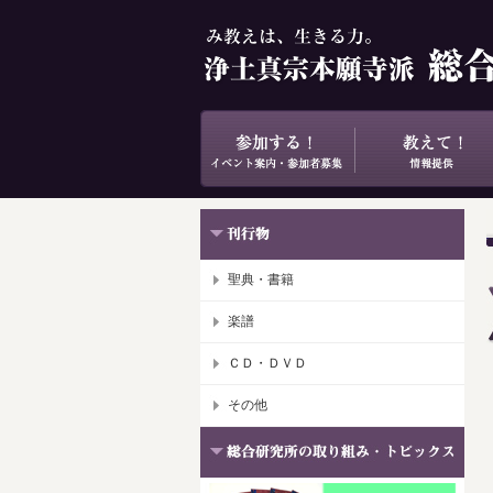
聖典・書籍
楽譜
ＣＤ・ＤＶＤ
その他