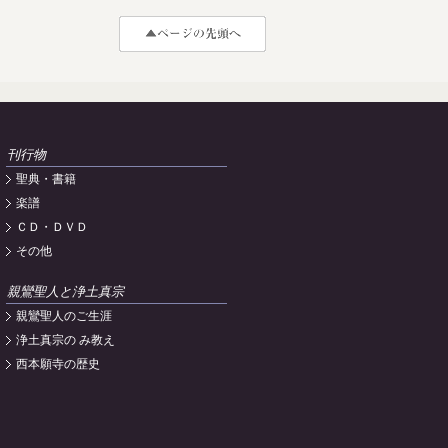
刊行物
聖典・書籍
楽譜
ＣＤ・ＤＶＤ
その他
親鸞聖人と浄土真宗
親鸞聖人のご生涯
浄土真宗の み教え
西本願寺の歴史