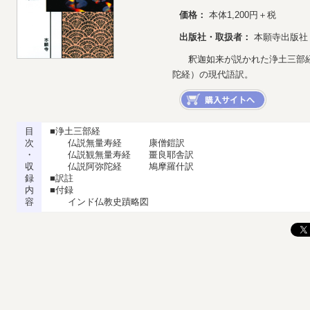
価格：
本体1,200円＋税
出版社・取扱者：
本願寺出版社
釈迦如来が説かれた浄土三部経
陀経）の現代語訳。
目
■浄土三部経
次
仏説無量寿経 康僧鎧訳
・
仏説観無量寿経 畺良耶舎訳
収
仏説阿弥陀経 鳩摩羅什訳
録
■訳註
内
■付録
容
インド仏教史蹟略図