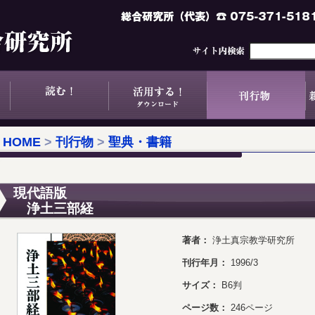
HOME
>
刊行物
>
聖典・書籍
現代語版
浄土三部経
著者：
浄土真宗教学研究所
刊行年月：
1996/3
サイズ：
B6判
ページ数：
246ページ