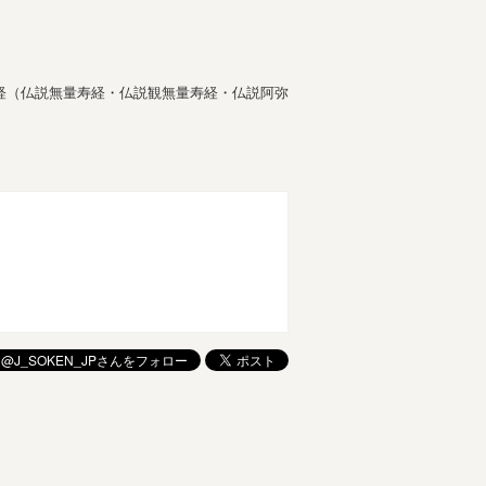
（仏説無量寿経・仏説観無量寿経・仏説阿弥