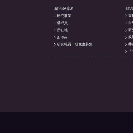
総合研究所
総
研究事業
東
構成員
自
所在地
研
あゆみ
親
研究職員・研究生募集
葬
「