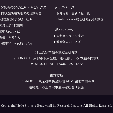
合研究所の取り組み・トピックス
トップページ
日本大震災被災地での活動報告
お知らせ・更新情報一覧
死問題に関する取り組み
Flash movie～総合研究所紹介動画
究員と歩く門前町
過去のページ
鸞聖人のことば
資料オンライン検索
送儀礼を考える
親鸞聖人のことば
非戦平和」への取り組み
浄土真宗本願寺派総合研究所
〒600-8501 京都市下京区堀川通花屋町下る 本願寺門前町
℡075-371-5181 FAX075-351-1372
東京支所
〒104-0045 東京都中央区築地3-15-1 築地本願寺内
連絡先：浄土真宗本願寺派総合研究所