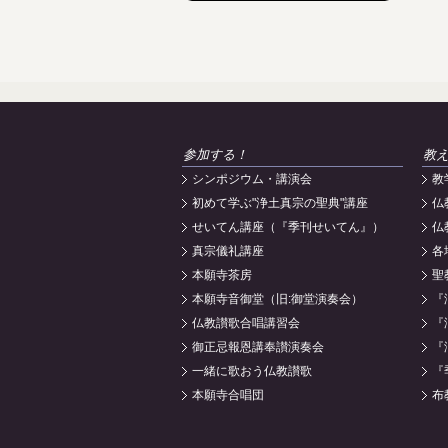
参加する！
教
シンポジウム・講演会
教
初めて学ぶ"浄土真宗の聖典"講座
仏
せいてん講座（『季刊せいてん』）
仏
真宗儀礼講座
各
本願寺茶房
聖
本願寺音御堂（旧:御堂演奏会）
『
仏教讃歌合唱講習会
『
御正忌報恩講奉讃演奏会
『
一緒に歌おう仏教讃歌
『
本願寺合唱団
布