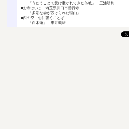
「うたうことで受け継がれてきた仏教」 三浦明利
■お寺はいま 埼玉県川口市善行寺
「多彩な会が設けられた理由」
■西の空 心に響くことば
「白木蓮」 東井義雄