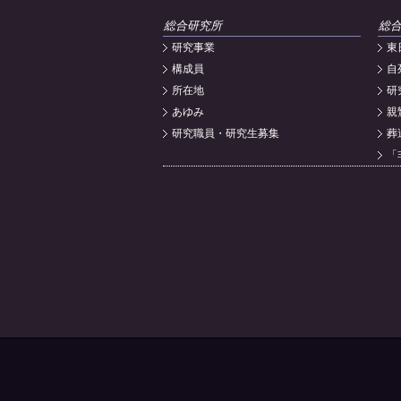
総合研究所
総
研究事業
東
構成員
自
所在地
研
あゆみ
親
研究職員・研究生募集
葬
「