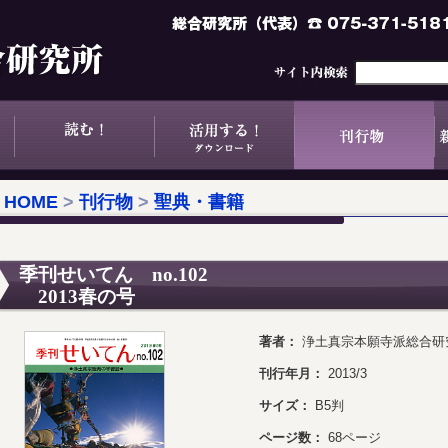
HOME
>
刊行物
>
聖典・書籍
季刊せいてん no.102
2013春の号
著者：
浄土真宗本願寺派総合研
刊行年月：
2013/3
サイズ：
B5判
ページ数：
68ページ