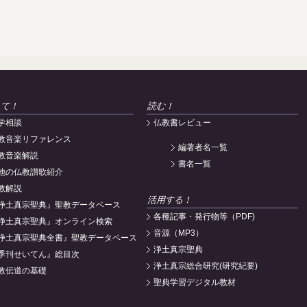
えて！
読む！
学相談
仏教書レビュー
教音楽リファレンス
編著者名一覧
教音楽解説
書名一覧
地の仏教讃歌紹介
教解説
活用する！
浄土真宗聖典』聖教データベース
各種記事・発行物等（PDF)
浄土真宗聖典』オンライン検索
音源（MP3）
浄土真宗聖典全書』聖教データベース
浄土真宗聖典
季刊せいてん』総目次
浄土真宗総合研究(研究紀要)
教伝道の基礎
聖典学習デジタル教材