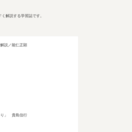
すく解説する学習誌です。
解説／能仁正顕
り」 貴島信行