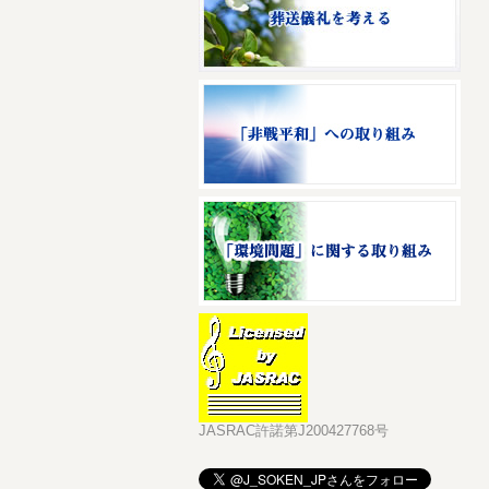
JASRAC許諾第J200427768号