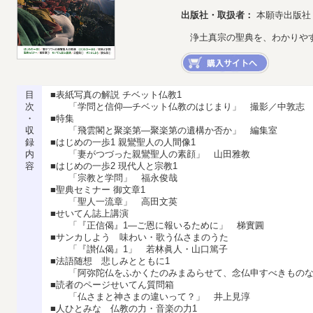
出版社・取扱者：
本願寺出版社
浄土真宗の聖典を、わかりや
目
■表紙写真の解説 チベット仏教1
次
「学問と信仰―チベット仏教のはじまり」 撮影／中敦志 
・
■特集
収
「飛雲閣と聚楽第―聚楽第の遺構か否か」 編集室
録
■はじめの一歩1 親鸞聖人の人間像1
内
「妻がつづった親鸞聖人の素顔」 山田雅教
容
■はじめの一歩2 現代人と宗教1
「宗教と学問」 福永俊哉
■聖典セミナー 御文章1
「聖人一流章」 高田文英
■せいてん誌上講演
「『正信偈』1―ご恩に報いるために」 梯實圓
■サンカしよう 味わい・歌う仏さまのうた
「『讃仏偈』1」 若林眞人・山口篤子
■法語随想 悲しみとともに1
「阿弥陀仏をふかくたのみまゐらせて、念仏申すべきものな
■読者のページせいてん質問箱
「仏さまと神さまの違いって？」 井上見淳
■人ひとみな 仏教の力・音楽の力1