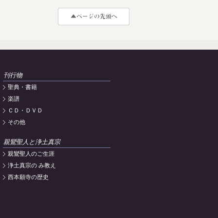
刊行物
聖典・書籍
楽譜
ＣＤ・ＤＶＤ
その他
親鸞聖人と浄土真宗
親鸞聖人のご生涯
浄土真宗の み教え
西本願寺の歴史