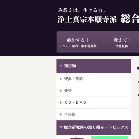
聖典・書籍
楽譜
ＣＤ・ＤＶＤ
その他