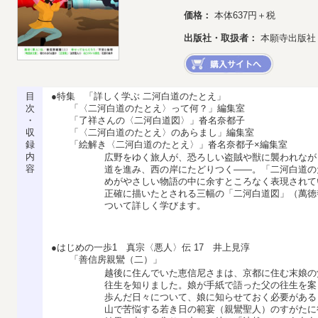
価格：
本体637円＋税
出版社・取扱者：
本願寺出版社
目
●特集 「詳しく学ぶ 二河白道のたとえ」
次
「〈二河白道のたとえ〉って何？」編集室
・
「了祥さんの〈二河白道図〉」沓名奈都子
収
「〈二河白道のたとえ〉のあらまし」編集室
録
「絵解き〈二河白道のたとえ〉」沓名奈都子×編集室
内
広野をゆく旅人が、恐ろしい盗賊や獣に襲われなが
容
道を進み、西の岸にたどりつく――。「二河白道の
めがやさしい物語の中に余すところなく表現されて
正確に描いたとされる三幅の「二河白道図」（萬徳
ついて詳しく学びます。
●はじめの一歩1 真宗〈悪人〉伝 17 井上見淳
「善信房親鸞（二）」
越後に住んでいた恵信尼さまは、京都に住む末娘の
往生を知りました。娘が手紙で語った父の往生を案
歩んだ日々について、娘に知らせておく必要がある
山で苦悩する若き日の範宴（親鸞聖人）のすがたに