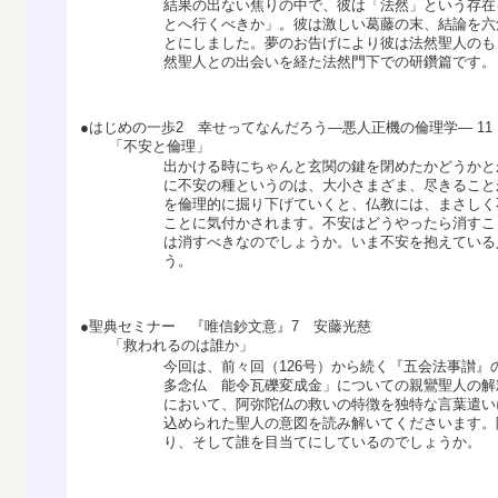
結果の出ない焦りの中で、彼は「法然」という存在
とへ行くべきか」。彼は激しい葛藤の末、結論を六
とにしました。夢のお告げにより彼は法然聖人のも
然聖人との出会いを経た法然門下での研鑽篇です。
●はじめの一歩2 幸せってなんだろう―悪人正機の倫理学― 11
「不安と倫理」
出かける時にちゃんと玄関の鍵を閉めたかどうかと
に不安の種というのは、大小さまざま、尽きること
を倫理的に掘り下げていくと、仏教には、まさしく
ことに気付かされます。不安はどうやったら消すこ
は消すべきなのでしょうか。いま不安を抱えている
う。
●聖典セミナー 『唯信鈔文意』7 安藤光慈
「救われるのは誰か」
今回は、前々回（126号）から続く『五会法事讃
多念仏 能令瓦礫変成金」についての親鸞聖人の解
において、阿弥陀仏の救いの特徴を独特な言葉遣い
込められた聖人の意図を読み解いてくださいます。
り、そして誰を目当てにしているのでしょうか。