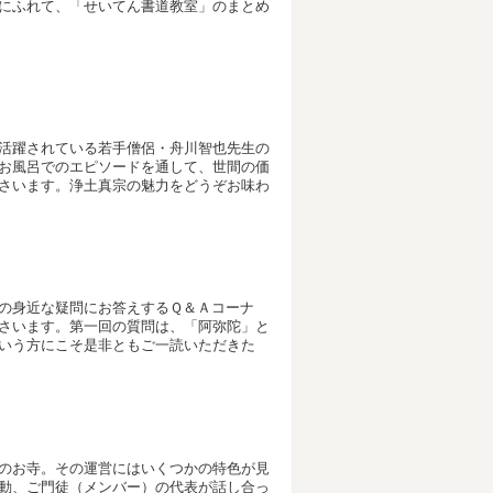
にふれて、「せいてん書道教室」のまとめ
活躍されている若手僧侶・舟川智也先生の
お風呂でのエピソードを通して、世間の価
さいます。浄土真宗の魅力をどうぞお味わ
の身近な疑問にお答えするＱ＆Ａコーナ
さいます。第一回の質問は、「阿弥陀」と
いう方にこそ是非ともご一読いただきた
のお寺。その運営にはいくつかの特色が見
動、ご門徒（メンバー）の代表が話し合っ