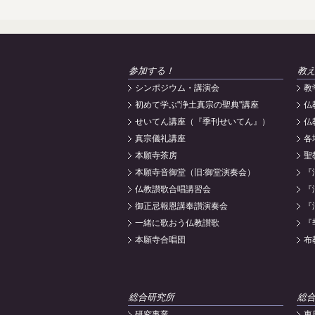
参加する！
教
シンポジウム・講演会
教
初めて学ぶ"浄土真宗の聖典"講座
仏
せいてん講座（『季刊せいてん』）
仏
真宗儀礼講座
各
本願寺茶房
聖
本願寺音御堂（旧:御堂演奏会）
『
仏教讃歌合唱講習会
『
御正忌報恩講奉讃演奏会
『
一緒に歌おう仏教讃歌
『
本願寺合唱団
布
総合研究所
総
研究事業
東