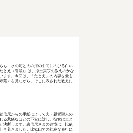
らも、水の河と火の河の中間にのびる白い
たとえ（譬喩)」は、浄土真宗の教えのかな
います。今回は、「たとえ」の内容を最も
寺蔵）を見ながら、そこに表された教えに
覚信尼からの手紙によって夫・親鸞聖人の
じる悲痛なほどの不安に対し、彼女は夫と
と決断します。恵信尼さまの追憶は、比叡
行き着きました。比叡山での壮絶な修行に