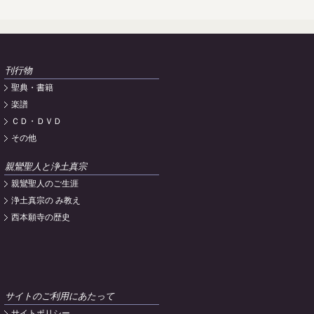
刊行物
聖典・書籍
楽譜
ＣＤ・ＤＶＤ
その他
親鸞聖人と浄土真宗
親鸞聖人のご生涯
浄土真宗の み教え
西本願寺の歴史
サイトのご利用にあたって
サイトポリシー