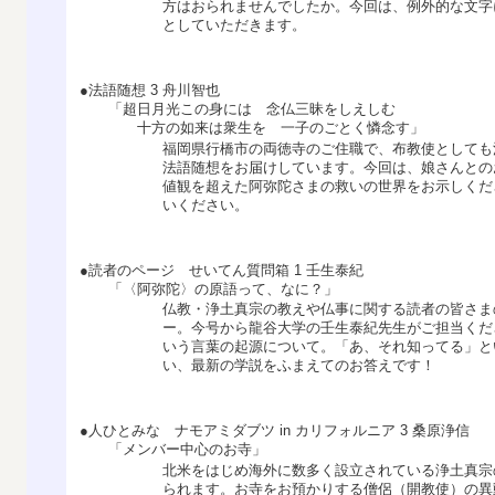
方はおられませんでしたか。今回は、例外的な文字
としていただきます。
●法語随想 3 舟川智也
「超日月光この身には 念仏三昧をしえしむ
十方の如来は衆生を 一子のごとく憐念す」
福岡県行橋市の両徳寺のご住職で、布教使としても
法語随想をお届けしています。今回は、娘さんとの
値観を超えた阿弥陀さまの救いの世界をお示しくだ
いください。
●読者のページ せいてん質問箱 1 壬生泰紀
「〈阿弥陀〉の原語って、なに？」
仏教・浄土真宗の教えや仏事に関する読者の皆さま
ー。今号から龍谷大学の壬生泰紀先生がご担当くだ
いう言葉の起源について。「あ、それ知ってる」と
い、最新の学説をふまえてのお答えです！
●人ひとみな ナモアミダブツ in カリフォルニア 3 桑原浄信
「メンバー中心のお寺」
北米をはじめ海外に数多く設立されている浄土真宗
られます。お寺をお預かりする僧侶（開教使）の異