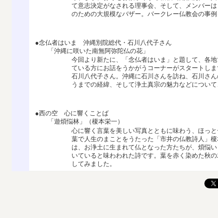
て意志決定がなされる理事会、そして、メンバーは
のための大規模なバザー。バークレー仏教会の事例
●念仏者はいま 沖縄別院総代・石川八代子さん
「沖縄に咲いた南無阿弥陀仏の花」
今回より新たに、「念仏者はいま」と題して、各地
ている方にお話をうかがうコーナーがスタートしま
石川八代子さん。沖縄に石川さんを訪ね、石川さん
うまでの経緯、そして浄土真宗の魅力などについて
●西の空 心に響くことば
「遊煩悩林」（榎本栄一）
心に響く言葉を美しい写真とともに味わう、ほっと
葉で人生のまことをうたった「市井の仏教詩人」榎
は、お浄土に生まれて仏となった方たちが、煩悩い
いていると味わわれた詩です。葉を赤く染めた秋の
してみました。