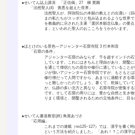
●せいてん誌上講演 「正信偈」27 梯 實圓
「法然聖人(4) 善悪を超えた世界」
法然聖人が、阿弥陀仏の本願の教えとの出遇い（回
まの私たちがスッポリと包み込まれるような世界で
を教義的に示された主著『選択本願念仏集』の要点
ま」といわれた聖人のおこころをうかがいます。
●ほとけのいる景色―アジャンター石窟寺院 3 打本和音
「石窟の条件」
アジャンター石窟のみならず、千を超すインドの石
しています。これにはきちんと理由があり、開鑿に
を通じて僧侶たちの居住や修行に適していることが
ジが強いアジャンター石窟寺院ですが、もともとは
修行僧だって人間ですから、あまりに過酷すぎる環
っと難しかったのでしょう。暑くて、乾燥していて
が、仏跡の多い北方と異なり、石窟寺院が密集する
です。そして石窟の周りには、豊かな自然と生き物
りまく環境と、開鑿されるための立地条件に、目を
●せいてん書道教室(終) 角屋あづさ
「応用編」
これまでの連載（no125~127）では、漢字を書
という方法を紹介しました。 「あれ！？この漢字