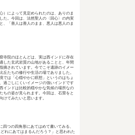
心）によって見定められたのは、ありのま
した。今回は、法然聖人の〈回心〉の内実
と、「善人は善人のまま、悪人は悪人のま
窟寺院のほとんどは、実は西インドに存在
適した玄武岩質の山地があることと、年間
指摘されています。今でこそ遺跡のイメー
比丘たちの修行や生活の場でありました。
境では「心穏やかに瞑想」というのはちょ
、過ごしにくいイメージの強いインドです
西インドは比較的穏やかな気候の場所なの
たちの姿が見られます。今回は、石窟をと
向けてみたいと思います。
く時に四つの四角形にあてはめて書いてみる、
はどれにあてはまるんだろう？」と思われた