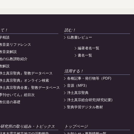
えて！
読む！
学相談
仏教書レビュー
教音楽リファレンス
編著者名一覧
教音楽解説
書名一覧
地の仏教讃歌紹介
教解説
活用する！
浄土真宗聖典』聖教データベース
各種記事・発行物等（PDF)
浄土真宗聖典』オンライン検索
音源（MP3）
浄土真宗聖典全書』聖教データベース
浄土真宗聖典
季刊せいてん』総目次
浄土真宗総合研究(研究紀要)
教伝道の基礎
聖典学習デジタル教材
合研究所の取り組み・トピックス
トップページ
日本大震災被災地での活動報告
お知らせ・更新情報一覧