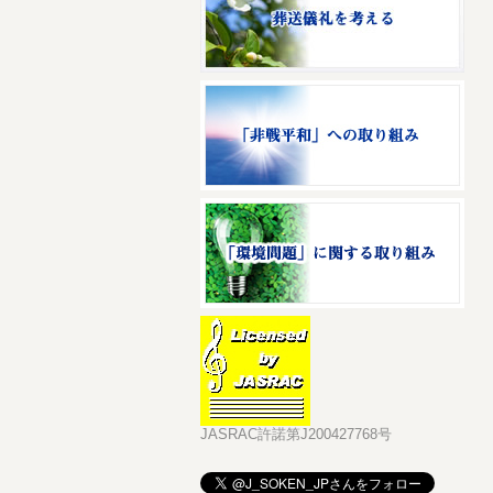
JASRAC許諾第J200427768号