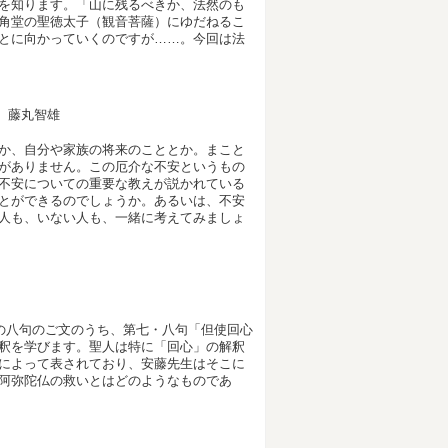
を知ります。「山に残るべきか、法然のも
角堂の聖徳太子（観音菩薩）にゆだねるこ
とに向かっていくのですが……。今回は法
 藤丸智雄
か、自分や家族の将来のこととか。まこと
がありません。この厄介な不安というもの
不安についての重要な教えが説かれている
とができるのでしょうか。あるいは、不安
人も、いない人も、一緒に考えてみましょ
』の八句のご文のうち、第七・八句「但使回心
釈を学びます。聖人は特に「回心」の解釈
によって表されており、安藤先生はそこに
阿弥陀仏の救いとはどのようなものであ