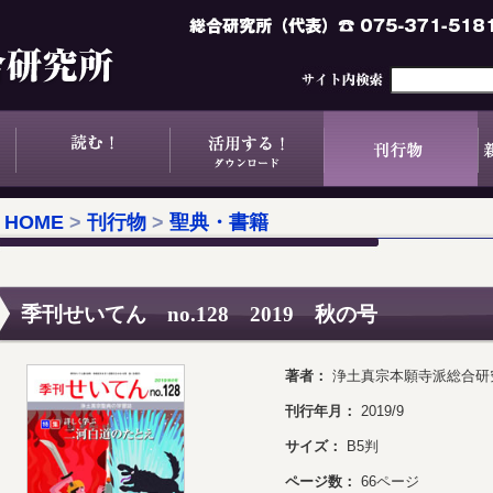
HOME
>
刊行物
>
聖典・書籍
季刊せいてん no.128 2019 秋の号
著者：
浄土真宗本願寺派総合研
刊行年月：
2019/9
サイズ：
B5判
ページ数：
66ページ