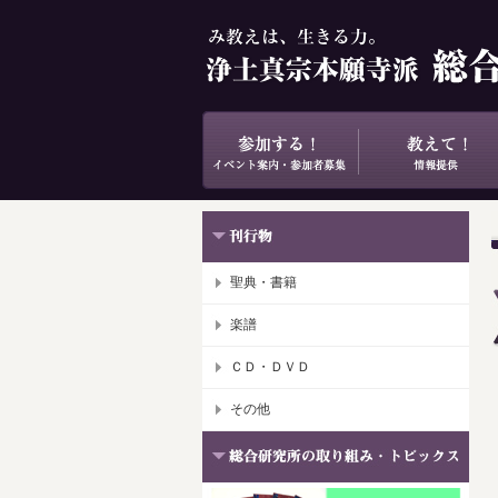
聖典・書籍
楽譜
ＣＤ・ＤＶＤ
その他