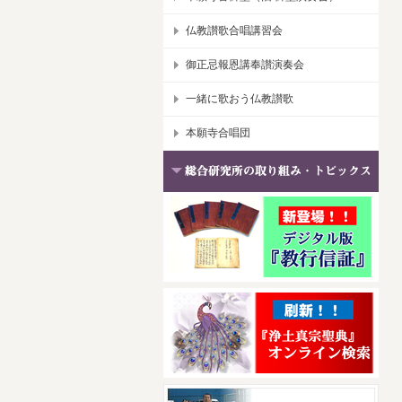
仏教讃歌合唱講習会
御正忌報恩講奉讃演奏会
一緒に歌おう仏教讃歌
本願寺合唱団