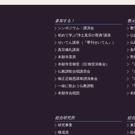
参加する！
教
シンポジウム・講演会
教
初めて学ぶ"浄土真宗の聖典"講座
仏
せいてん講座（『季刊せいてん』）
仏
真宗儀礼講座
各
本願寺茶房
聖
本願寺音御堂（旧:御堂演奏会）
『
仏教讃歌合唱講習会
『
御正忌報恩講奉讃演奏会
『
一緒に歌おう仏教讃歌
『
本願寺合唱団
布
総合研究所
総
研究事業
東
構成員
自