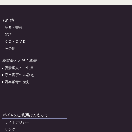
刊行物
聖典・書籍
楽譜
ＣＤ・ＤＶＤ
その他
親鸞聖人と浄土真宗
親鸞聖人のご生涯
浄土真宗の み教え
西本願寺の歴史
サイトのご利用にあたって
サイトポリシー
リンク