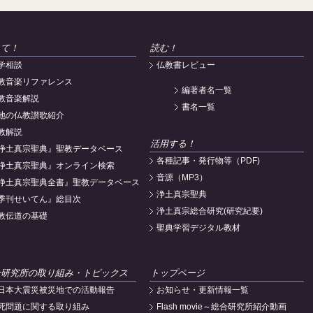
えて！
読む！
学相談
仏教書レビュー
教音楽リファレンス
編著者名一覧
教音楽解説
書名一覧
地の仏教讃歌紹介
教解説
活用する！
浄土真宗聖典』聖教データベース
各種記事・発行物等（PDF)
浄土真宗聖典』オンライン検索
音源（MP3）
浄土真宗聖典全書』聖教データベース
浄土真宗聖典
季刊せいてん』総目次
浄土真宗総合研究(研究紀要)
教伝道の基礎
聖典学習デジタル教材
合研究所の取り組み・トピックス
トップページ
日本大震災被災地での活動報告
お知らせ・更新情報一覧
死問題に関する取り組み
Flash movie～総合研究所紹介動画