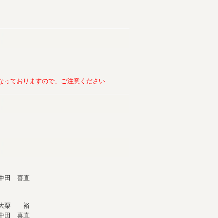
となっておりますので、ご注意ください
中田 喜直
大栗 裕
中田 喜直