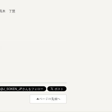
髙木 了慧
）