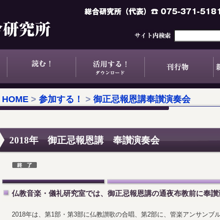
HOME
>
参加する！
>
御正忌報恩講奉讃演奏会
2018年 御正忌報恩講 奉讃演奏会
仏教音楽・儀礼研究室では、御正忌報恩講の通夜布教前に奉讃
2018年は、第1部・第3部に仏教讃歌の合唱、第2部に、管楽アンサン