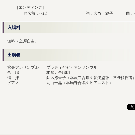
［エンディング］
お名前よべば
詞：大谷 範子
曲：
入場料
無料（全席自由）
出演者
管楽アンサンブル
プラティヤヤ・アンサンブル
合 唱
本願寺合唱団
指 揮
鈴木捺香子（本願寺合唱団音楽監督・常任指揮者
ピアノ
丸山千晶（本願寺合唱団ピアニスト）