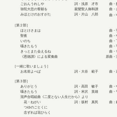
ごおんうれしや
詞・浅原 才市
曲・
弥陀大悲の誓願を
親鸞聖人御和讃
曲・
みほとけのおすがた
詞・片山 八郎
曲・
［第２部］
ほとけさまは
曲・
聖夜
曲・
いのち
曲・
囁きたもう
曲・
きっとまた会えるね
曲・
《恩徳讃》による変奏曲
原曲
［一緒に歌いましょう］
お名前よべば
詞・大谷 範子
曲・
［第３部］
ありがとう
詞・高田 敏子
曲・
囁きたもう
詞・米沢 英雄
曲・
混声合唱組曲《二度とない人生だから》より
花・ねがい
詞：坂村 真民
曲：
つゆのごとくに
念ずれば花ひらく