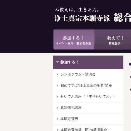
シンポジウム・講演会
初めて学ぶ"浄土真宗の聖典"講座
せいてん講座（『季刊せいてん』）
真宗儀礼講座
本願寺茶房
本願寺音御堂（旧:御堂演奏会）