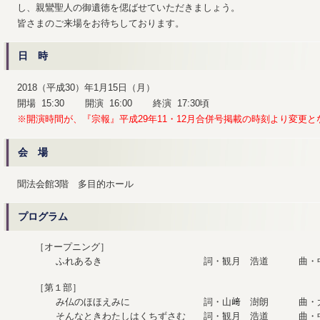
し、親鸞聖人の御遺徳を偲ばせていただきましょう。
皆さまのご来場をお待ちしております。
日 時
2018（平成30）年1月15日（月）
開場 15:30 開演 16:00 終演 17:30頃
※開演時間が、『宗報』平成29年11・12月合併号掲載の時刻より変更
会 場
聞法会館3階 多目的ホール
プログラム
［オープニング］
ふれあるき
詞・観月 浩道
曲・
［第１部］
み仏のほほえみに
詞・山﨑 澍朗
曲・
そんなときわたしはくちずさむ
詞・観月 浩道
曲・