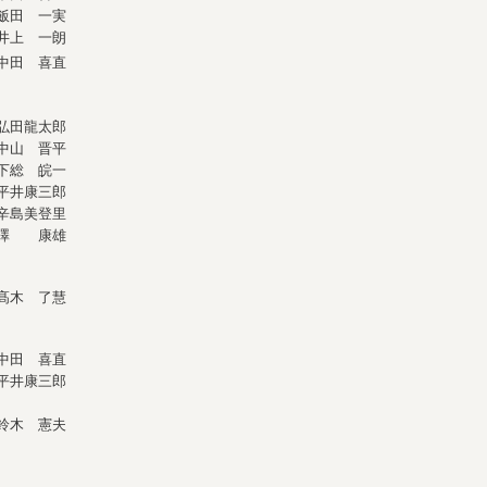
飯田 一実
井上 一朗
中田 喜直
弘田龍太郎
中山 晋平
下総 皖一
平井康三郎
辛島美登里
・澤 康雄
髙木 了慧
中田 喜直
平井康三郎
鈴木 憲夫