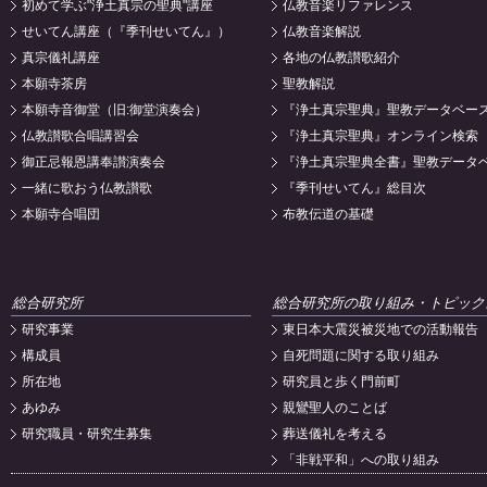
初めて学ぶ"浄土真宗の聖典"講座
仏教音楽リファレンス
せいてん講座（『季刊せいてん』）
仏教音楽解説
真宗儀礼講座
各地の仏教讃歌紹介
本願寺茶房
聖教解説
本願寺音御堂（旧:御堂演奏会）
『浄土真宗聖典』聖教データベー
仏教讃歌合唱講習会
『浄土真宗聖典』オンライン検索
御正忌報恩講奉讃演奏会
『浄土真宗聖典全書』聖教データ
一緒に歌おう仏教讃歌
『季刊せいてん』総目次
本願寺合唱団
布教伝道の基礎
総合研究所
総合研究所の取り組み・トピック
研究事業
東日本大震災被災地での活動報告
構成員
自死問題に関する取り組み
所在地
研究員と歩く門前町
あゆみ
親鸞聖人のことば
研究職員・研究生募集
葬送儀礼を考える
「非戦平和」への取り組み