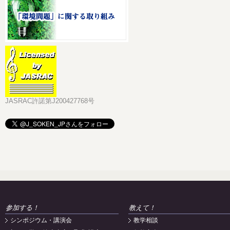
JASRAC許諾第J200427768号
参加する！
教えて！
シンポジウム・講演会
教学相談