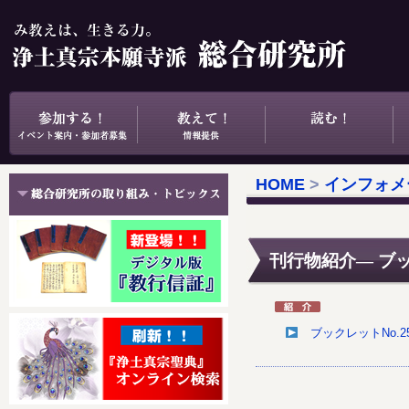
HOME
>
インフォメ
刊行物紹介― ブッ
ブックレットNo.2