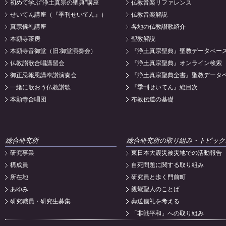
初めて学ぶ"浄土真宗の聖典"講座
仏教音楽リファレンス
せいてん講座（『季刊せいてん』）
仏教音楽解説
真宗儀礼講座
各地の仏教讃歌紹介
本願寺茶房
聖教解説
本願寺音御堂（旧:御堂演奏会）
『浄土真宗聖典』聖教データベー
仏教讃歌合唱講習会
『浄土真宗聖典』オンライン検索
御正忌報恩講奉讃演奏会
『浄土真宗聖典全書』聖教データ
一緒に歌おう仏教讃歌
『季刊せいてん』総目次
本願寺合唱団
布教伝道の基礎
総合研究所
総合研究所の取り組み・トピック
研究事業
東日本大震災被災地での活動報告
構成員
自死問題に関する取り組み
所在地
研究員と歩く門前町
あゆみ
親鸞聖人のことば
研究職員・研究生募集
葬送儀礼を考える
「非戦平和」への取り組み