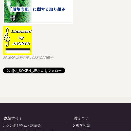
JASRAC許諾第J200427768号
参加する！
教えて！
シンポジウム・講演会
教学相談