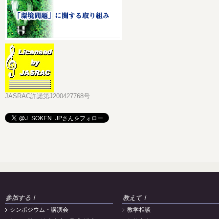
JASRAC許諾第J200427768号
参加する！
教えて！
シンポジウム・講演会
教学相談