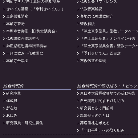
初めて学ぶ"浄土真宗の聖典"講座
仏教音楽リファレンス
せいてん講座（『季刊せいてん』）
仏教音楽解説
真宗儀礼講座
各地の仏教讃歌紹介
本願寺茶房
聖教解説
本願寺音御堂（旧:御堂演奏会）
『浄土真宗聖典』聖教データベー
仏教讃歌合唱講習会
『浄土真宗聖典』オンライン検索
御正忌報恩講奉讃演奏会
『浄土真宗聖典全書』聖教データ
一緒に歌おう仏教讃歌
『季刊せいてん』総目次
本願寺合唱団
布教伝道の基礎
総合研究所
総合研究所の取り組み・トピック
研究事業
東日本大震災被災地での活動報告
構成員
自死問題に関する取り組み
所在地
研究員と歩く門前町
あゆみ
親鸞聖人のことば
研究職員・研究生募集
葬送儀礼を考える
「非戦平和」への取り組み