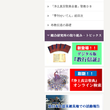
『浄土真宗聖典全書』聖教ＤＢ
『季刊せいてん』総目次
布教伝道の基礎