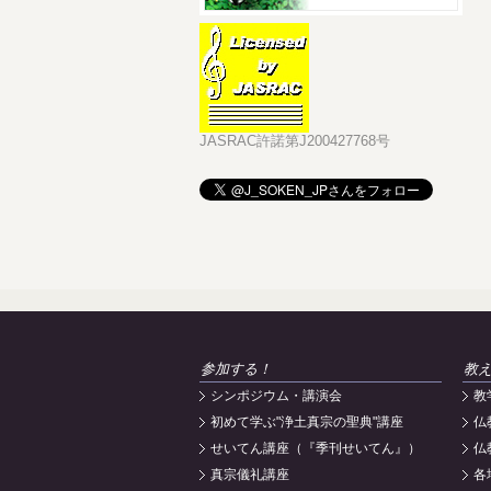
JASRAC許諾第J200427768号
参加する！
教
シンポジウム・講演会
教
初めて学ぶ"浄土真宗の聖典"講座
仏
せいてん講座（『季刊せいてん』）
仏
真宗儀礼講座
各