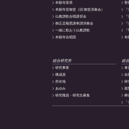
本願寺茶房
聖
本願寺音御堂（旧:御堂演奏会）
『
仏教讃歌合唱講習会
『
御正忌報恩講奉讃演奏会
『
一緒に歌おう仏教讃歌
『
本願寺合唱団
布
総合研究所
総
研究事業
東
構成員
自
所在地
研
あゆみ
親
研究職員・研究生募集
葬
「