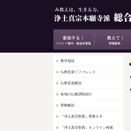
教学相談
仏教音楽リファレンス
仏教音楽解説
各地の仏教讃歌紹介
聖教解説
『浄土真宗聖典』聖教ＤＢ
『浄土真宗聖典』オンライン検索