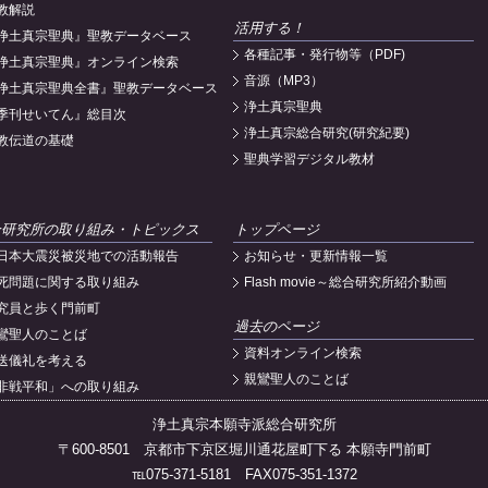
教解説
活用する！
浄土真宗聖典』聖教データベース
各種記事・発行物等（PDF)
浄土真宗聖典』オンライン検索
音源（MP3）
浄土真宗聖典全書』聖教データベース
浄土真宗聖典
季刊せいてん』総目次
浄土真宗総合研究(研究紀要)
教伝道の基礎
聖典学習デジタル教材
合研究所の取り組み・トピックス
トップページ
日本大震災被災地での活動報告
お知らせ・更新情報一覧
死問題に関する取り組み
Flash movie～総合研究所紹介動画
究員と歩く門前町
過去のページ
鸞聖人のことば
資料オンライン検索
送儀礼を考える
親鸞聖人のことば
非戦平和」への取り組み
浄土真宗本願寺派総合研究所
〒600-8501 京都市下京区堀川通花屋町下る 本願寺門前町
℡075-371-5181 FAX075-351-1372