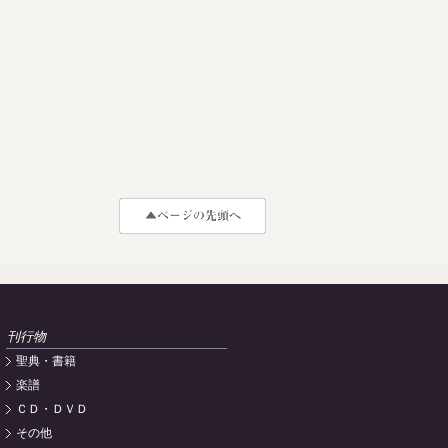
刊行物
聖典・書籍
楽譜
ＣＤ・ＤＶＤ
その他