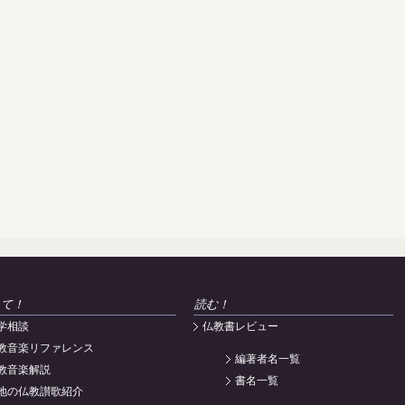
えて！
読む！
学相談
仏教書レビュー
教音楽リファレンス
編著者名一覧
教音楽解説
書名一覧
地の仏教讃歌紹介