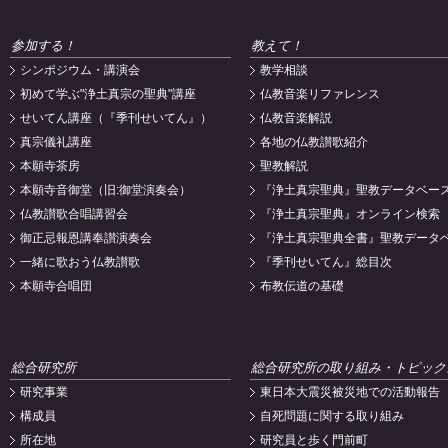
参加する！
教えて！
シンポジウム・講演会
教学相談
初めて学ぶ"浄土真宗の聖典"講座
仏教音楽リファレンス
せいてん講座（『季刊せいてん』）
仏教音楽解説
真宗儀礼講座
各地の仏教讃歌紹介
本願寺茶房
聖教解説
本願寺音御堂（旧:御堂演奏会）
『浄土真宗聖典』聖教データベー
仏教讃歌合唱講習会
『浄土真宗聖典』オンライン検索
御正忌報恩講奉讃演奏会
『浄土真宗聖典全書』聖教データ
一緒に歌おう仏教讃歌
『季刊せいてん』総目次
本願寺合唱団
布教伝道の基礎
総合研究所
総合研究所の取り組み・トピック
研究事業
東日本大震災被災地での活動報告
構成員
自死問題に関する取り組み
所在地
研究員と歩く門前町