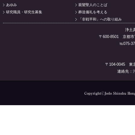
あゆみ
親鸞聖人のことば
研究職員・研究生募集
葬送儀礼を考える
「非戦平和」への取り組み
浄土
〒600-8501 
℡075-37
〒104-0045 
連絡先：