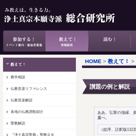
HOME
>
教えて！
>
教学相談
讃題の例と解説 
仏教音楽リファレンス
仏教音楽解説
各地の仏教讃歌紹介
ああ、弘誓の強縁、
慶べ。
聖教解説
（総序、註釈版132
『浄土真宗聖典』聖教ＤＢ