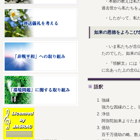
・本願の教えは私
過去世から私たちを
・したがって、私
如来の恩徳をよろこび
・いま私たちが念
たのでした。如来の
・『領解文』には「
に出あった上の念仏
語釈
強縁
強力な因縁のこと。
浄信
阿弥陀如来よりたま
億劫
百千万億劫の略。数