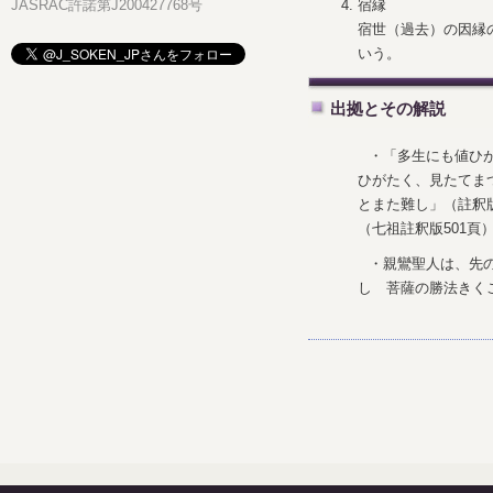
宿縁
JASRAC許諾第J200427768号
宿世（過去）の因縁
いう。
出拠とその解説
・「多生にも値ひ
ひがたく、見たてま
とまた難し」（註釈
（七祖註釈版501頁
・親鸞聖人は、先
し 菩薩の勝法きく