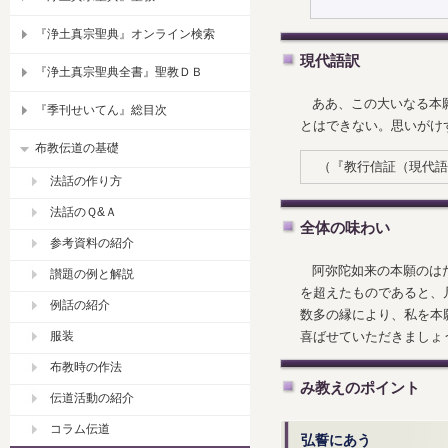
『浄土真宗聖典』オンライン検索
現代語訳
『浄土真宗聖典全書』聖教ＤＢ
ああ、この大いなる本
『季刊せいてん』総目次
とはできない。思いがけ
布教伝道の基礎
（『教行信証（現代語
法話の作り方
法話のＱ&Ａ
全体の味わい
参考資料の紹介
阿弥陀如来の本願のは
讃題の例と解説
を超えたものであると、
例話の紹介
数多の縁により、私を本
服装
喜ばせていただきましょ
布教時の作法
み教えのポイント
伝道活動の紹介
コラム伝道
弘誓にあう