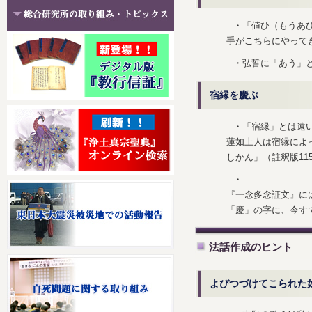
・「値ひ（もうあ
手がこちらにやって
・弘誓に「あう」
宿縁を慶ぶ
・「宿縁」とは遠
蓮如上人は宿縁によ
しかん」（註釈版11
・
『一念多念証文』に
「慶」の字に、今す
法話作成のヒント
よびつづけてこられた