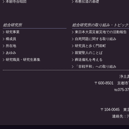
本願寺合唱団
布教伝道の基礎
総合研究所
総合研究所の取り組み・トピック
研究事業
東日本大震災被災地での活動報告
構成員
自死問題に関する取り組み
所在地
研究員と歩く門前町
あゆみ
親鸞聖人のことば
研究職員・研究生募集
葬送儀礼を考える
「非戦平和」への取り組み
浄土
〒600-8501 
℡075-37
〒104-0045 
連絡先：