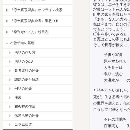
彼女は、息子を生き
釈尊は一人も死人が
『浄土真宗聖典』オンライン検索
町中の家々を尋ねた
「ああ、なんと恐ろ
『浄土真宗聖典全書』聖教ＤＢ
私は今まで、自分の
でもどうでしょう。
『季刊せいてん』総目次
町中を歩いてみると
と死はどこの家にも
布教伝道の基礎
そこで釈尊が彼女に
法話の作り方
子供や家畜 
気を奪われて
法話のＱ&Ａ
人を死王は 
参考資料の紹介
眠りに沈む 
讃題の例と解説
大洪水が の
例話の紹介
と詩をうたいました
死が、生きる者の逃
服装
の世界を超えた、仏
布教時の作法
こうして尼僧となっ
伝道活動の紹介
不死の境地を
コラム伝道
百年間も 生