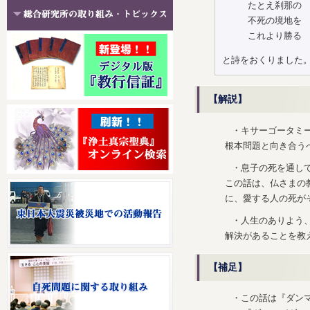
たとえ刹那の
不死の境地を
これより勝る
と詩をおくりました
【解説】
・キサーゴータミ
根本問題と向き合う
・息子の死を通し
この話は、仏さまの
に、愛する人の死が
・人生のありよう
解決があることを教
【補足】
・この話は『ダンマ