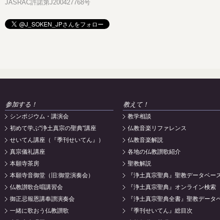
JASRAC許諾第J200427768号
参加する！
教えて！
シンポジウム・講演会
教学相談
初めて学ぶ"浄土真宗の聖典"講座
仏教音楽リファレンス
せいてん講座（『季刊せいてん』）
仏教音楽解説
真宗儀礼講座
各地の仏教讃歌紹介
本願寺茶房
聖教解説
本願寺音御堂（旧:御堂演奏会）
『浄土真宗聖典』聖教データベー
仏教讃歌合唱講習会
『浄土真宗聖典』オンライン検索
御正忌報恩講奉讃演奏会
『浄土真宗聖典全書』聖教データ
一緒に歌おう仏教讃歌
『季刊せいてん』総目次