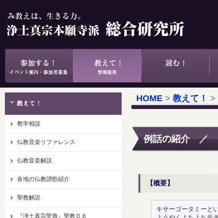
HOME
>
教えて！
>
教学相談
例話の紹介 ／ 
仏教音楽リファレンス
仏教音楽解説
各地の仏教讃歌紹介
【概要】
聖教解説
キサーゴータミーと
『浄土真宗聖典』聖教ＤＢ
ようやくよちよち歩