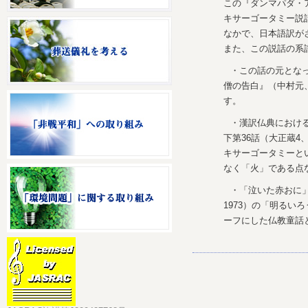
この『ダンマパダ・
キサーゴータミー説
なかで、日本語訳が
また、この説話の系
・この話の元とな
僧の告白』（中村元、
す。
・漢訳仏典における
下第36話（大正蔵4
キサーゴータミーと
なく「火」である点
・「泣いた赤おに」
1973）の「明るい
ーフにした仏教童話