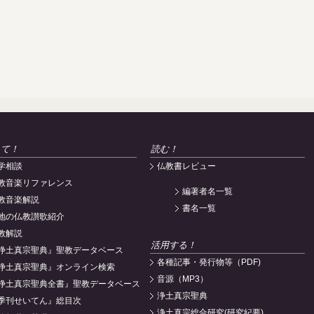
えて！
読む！
学相談
仏教書レビュー
教音楽リファレンス
編著者名一覧
教音楽解説
書名一覧
地の仏教讃歌紹介
教解説
活用する！
浄土真宗聖典』聖教データベース
各種記事・発行物等（PDF)
浄土真宗聖典』オンライン検索
音源（MP3）
浄土真宗聖典全書』聖教データベース
浄土真宗聖典
季刊せいてん』総目次
浄土真宗総合研究(研究紀要)