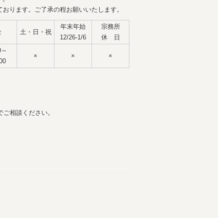
ております。ご了承の程お願いいたします。
年末年始
宗務所
金
土・日・祝
12/26-1/6
休 日
0～
×
×
×
00
でご相談ください。