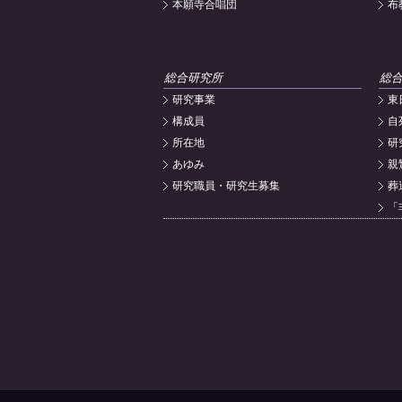
本願寺合唱団
布
総合研究所
総
研究事業
東
構成員
自
所在地
研
あゆみ
親
研究職員・研究生募集
葬
「