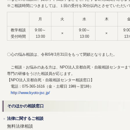
※ご相談時間につきましては、１回の受付を30分以内とさせていただい
月
火
水
木
教学相談
9:00～
9:00～
9:0
×
×
受付時間
13:00
13:00
13:
〇心の悩み相談は、令和5年3月31日をもって閉鎖となりました。
ご相談・お悩みのある方は、NPO法人京都自死・自殺相談センターま
専門の研修をうけた相談員が応じます。
【NPO法人京都自死・自殺相談センター相談窓口】
電話：075-365-1616（金・土曜日 19時～翌1時）
http://www.kyoto-jsc.jp/
そのほかの相談窓口
法律に関するご相談
無料法律相談