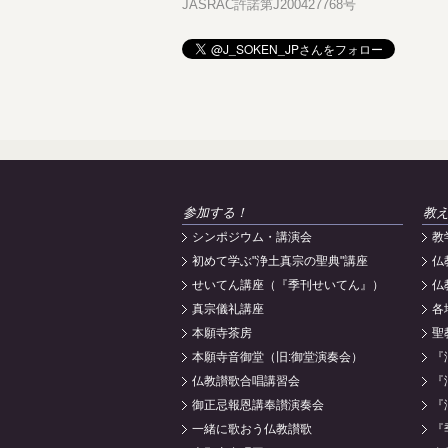
JASRAC許諾第J200427768号
参加する！
教
シンポジウム・講演会
教
初めて学ぶ"浄土真宗の聖典"講座
仏
せいてん講座（『季刊せいてん』）
仏
真宗儀礼講座
各
本願寺茶房
聖
本願寺音御堂（旧:御堂演奏会）
『
仏教讃歌合唱講習会
『
御正忌報恩講奉讃演奏会
『
一緒に歌おう仏教讃歌
『