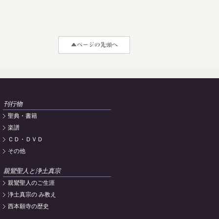
刊行物
聖典・書籍
楽譜
ＣＤ・ＤＶＤ
その他
親鸞聖人と浄土真宗
親鸞聖人のご生涯
浄土真宗の み教え
西本願寺の歴史