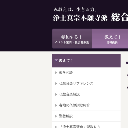
教学相談
仏教音楽リファレンス
仏教音楽解説
各地の仏教讃歌紹介
聖教解説
『浄土真宗聖典』聖教ＤＢ