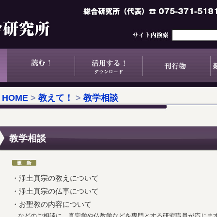
HOME
>
教えて！
>
教学相談
教学相談
・浄土真宗の教えについて
・浄土真宗の仏事について
・お聖教の内容について
…などのご相談に、真宗学や仏教学などを専門とする研究職員が応じま