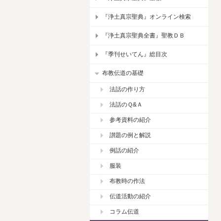
『浄土真宗聖典』オンライン検索
『浄土真宗聖典全書』聖教ＤＢ
『季刊せいてん』総目次
布教伝道の基礎
法話の作り方
法話のＱ&Ａ
参考資料の紹介
讃題の例と解説
例話の紹介
服装
布教時の作法
伝道活動の紹介
コラム伝道