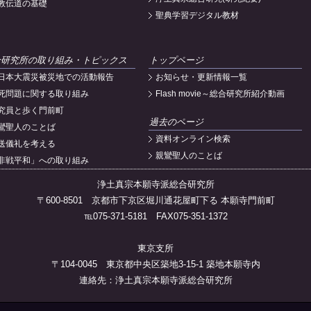
教伝道の基礎
聖典学習デジタル教材
合研究所の取り組み・トピックス
トップページ
日本大震災被災地での活動報告
お知らせ・更新情報一覧
死問題に関する取り組み
Flash movie～総合研究所紹介動画
究員と歩く門前町
過去のページ
鸞聖人のことば
資料オンライン検索
送儀礼を考える
親鸞聖人のことば
非戦平和」への取り組み
浄土真宗本願寺派総合研究所
〒600-8501 京都市下京区堀川通花屋町下る 本願寺門前町
℡075-371-5181 FAX075-351-1372
東京支所
〒104-0045 東京都中央区築地3-15-1 築地本願寺内
連絡先：浄土真宗本願寺派総合研究所