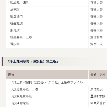
観経疏 四巻
善導大師
法事讃
善導大師
観念法門
善導大師
往生礼讃
善導大師
般舟讃
善導大師
往生要集 三巻
源信和尚
選択集
源空上人
『浄土真宗聖典（註釈版）第二版』
書名
著者・訳者
『浄土真宗聖典（註釈版） 第二版』全聖教ファイル
仏説無量寿経 二巻
康僧鎧訳
仏説観無量寿経
仏説阿弥陀経
鳩摩羅什訳