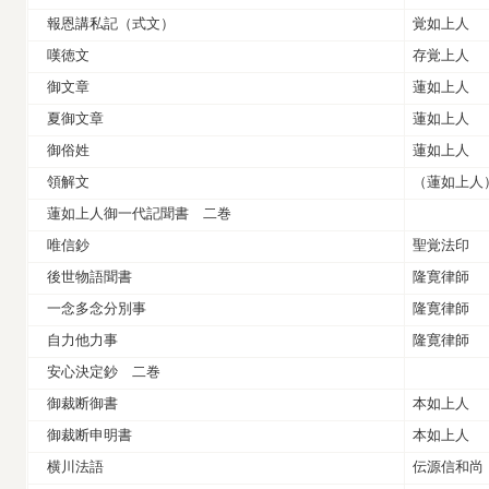
報恩講私記（式文）
覚如上人
嘆徳文
存覚上人
御文章
蓮如上人
夏御文章
蓮如上人
御俗姓
蓮如上人
領解文
（蓮如上人
蓮如上人御一代記聞書 二巻
唯信鈔
聖覚法印
後世物語聞書
隆寛律師
一念多念分別事
隆寛律師
自力他力事
隆寛律師
安心決定鈔 二巻
御裁断御書
本如上人
御裁断申明書
本如上人
横川法語
伝源信和尚