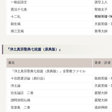
一枚起請文
源空上人
憲法十七条
聖徳太子
十二礼
願生偈
天親菩薩・
帰三宝偈
善導大師
『浄土真宗聖典七祖篇（原典版）』
書名
著者・訳者
『浄土真宗聖典七祖篇（原典版）』全聖教ファイル
十住毘婆沙論（易行品）
龍樹菩薩・
浄土論
天親菩薩・
往生論註 二巻
曇鸞大師
讃阿弥陀仏偈
曇鸞大師
安楽集 二巻
道綽禅師