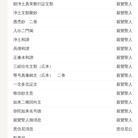
顕浄土真実教行証文類
親鸞聖人
浄土文類聚鈔
親鸞聖人
愚禿鈔 二巻
親鸞聖人
入出二門偈
親鸞聖人
浄土和讃
親鸞聖人
高僧和讃
親鸞聖人
正像末和讃
親鸞聖人
三経往生文類（広本）
親鸞聖人
尊号真像銘文（広本） 二巻
親鸞聖人
一念多念証文
親鸞聖人
唯信鈔文意
親鸞聖人
如来二種回向文
親鸞聖人
弥陀如来名号徳
親鸞聖人
親鸞聖人御消息
親鸞聖人
恵信尼消息
恵信尼公
歎異抄