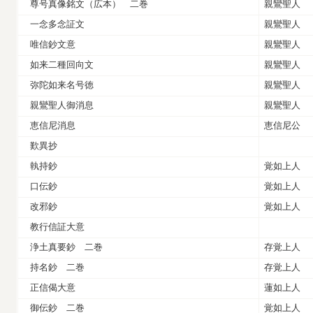
尊号真像銘文（広本） 二巻
親鸞聖人
一念多念証文
親鸞聖人
唯信鈔文意
親鸞聖人
如来二種回向文
親鸞聖人
弥陀如来名号徳
親鸞聖人
親鸞聖人御消息
親鸞聖人
恵信尼消息
恵信尼公
歎異抄
執持鈔
覚如上人
口伝鈔
覚如上人
改邪鈔
覚如上人
教行信証大意
浄土真要鈔 二巻
存覚上人
持名鈔 二巻
存覚上人
正信偈大意
蓮如上人
御伝鈔 二巻
覚如上人