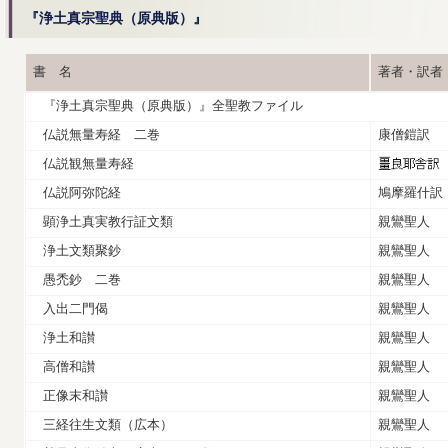
『浄土真宗聖典（原典版）』
書 名
著者・訳者
『浄土真宗聖典（原典版）』全聖教ファイル
仏説無量寿経 二巻
康僧鎧訳
仏説観無量寿経
仏説阿弥陀経
鳩摩羅什訳
顕浄土真実教行証文類
親鸞聖人
浄土文類聚鈔
親鸞聖人
愚禿鈔 二巻
親鸞聖人
入出二門偈
親鸞聖人
浄土和讃
親鸞聖人
高僧和讃
親鸞聖人
正像末和讃
親鸞聖人
三経往生文類（広本）
親鸞聖人