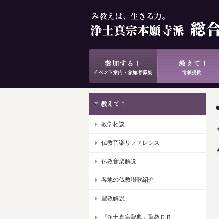
教学相談
仏教音楽リファレンス
仏教音楽解説
各地の仏教讃歌紹介
聖教解説
『浄土真宗聖典』聖教ＤＢ