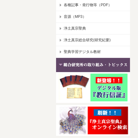
各種記事・発行物等（PDF）
音源（MP3）
浄土真宗聖典
浄土真宗総合研究(研究紀要)
聖典学習デジタル教材