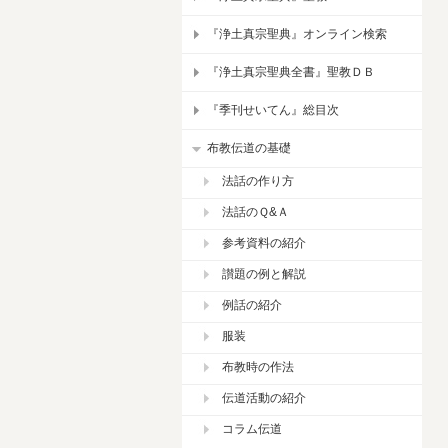
『浄土真宗聖典』オンライン検索
『浄土真宗聖典全書』聖教ＤＢ
『季刊せいてん』総目次
布教伝道の基礎
法話の作り方
法話のＱ&Ａ
参考資料の紹介
讃題の例と解説
例話の紹介
服装
布教時の作法
伝道活動の紹介
コラム伝道