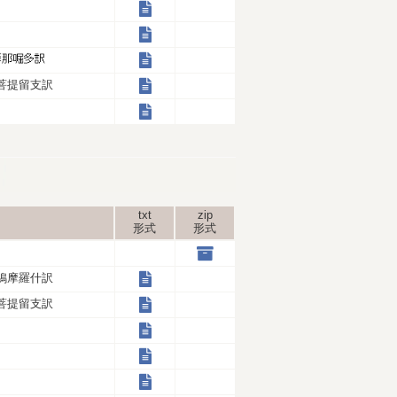
菩提留支訳
txt
zip
形式
形式
鳩摩羅什訳
菩提留支訳