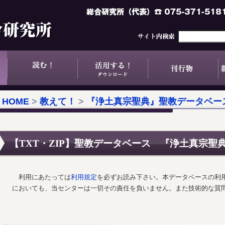
HOME
>
教えて！
>
『浄土真宗聖典』聖教データベー
【TXT・ZIP】聖教データベース 『浄土真宗聖
利用にあたっては
利用規定
を必ずお読み下さい。本データベースの利
においても、当センターは一切その責任を負いません。また技術的な質