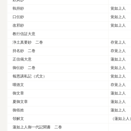
執持鈔
覚如上人
口伝鈔
覚如上人
改邪鈔
覚如上人
教行信証大意
浄土真要鈔 二巻
存覚上人
持名鈔 二巻
存覚上人
正信偈大意
蓮如上人
御伝鈔 二巻
覚如上人
報恩講私記（式文）
覚如上人
嘆徳文
存覚上人
御文章
蓮如上人
夏御文章
蓮如上人
御俗姓
蓮如上人
領解文
（蓮如上人
蓮如上人御一代記聞書 二巻