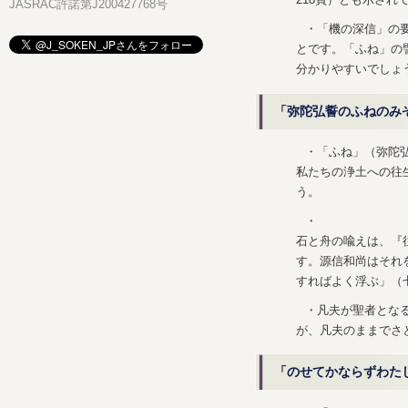
218頁）とも示され
JASRAC許諾第J200427768号
・「機の深信」の
とです。「ふね」の
分かりやすいでしょ
「弥陀弘誓のふねのみ
・「ふね」（弥陀
私たちの浄土への往
う。
・
石と舟の喩えは、『
す。源信和尚はそれ
すればよく浮ぶ」（七
・凡夫が聖者とな
が、凡夫のままでさ
「のせてかならずわた