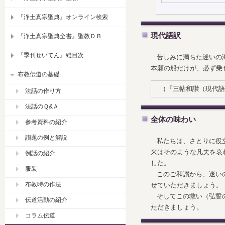
『浄土真宗聖典』オンライン検索
現代語訳
『浄土真宗聖典全書』聖教ＤＢ
『季刊せいてん』総目次
苦しみに満ちた迷いの
本願の船だけが、必ず乗
布教伝道の基礎
（『三帖和讃（現代語
法話の作り方
法話のＱ&Ａ
全体の味わい
参考資料の紹介
讃題の例と解説
私たちは、さとりに役
来はそのような凡夫を哀
例話の紹介
した。
服装
このご和讃から、迷い
布教時の作法
せていただきましょう。
そしてこの救い（弘誓
伝道活動の紹介
ただきましょう。
コラム伝道