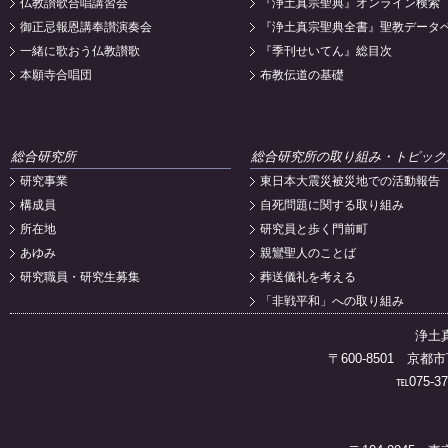
仏教讃歌合唱講習会
『浄土真宗聖典』オンライン検索
御正忌報恩講奉讃演奏会
『浄土真宗聖典全書』聖教データ
一緒に歌おう仏教讃歌
『季刊せいてん』総目次
本願寺合唱団
布教伝道の基礎
総合研究所
総合研究所の取り組み・トピック
研究事業
東日本大震災被災地での活動報告
構成員
自死問題に関する取り組み
所在地
研究員と歩く門前町
あゆみ
親鸞聖人のことば
研究職員・研究生募集
葬送儀礼を考える
「非戦平和」への取り組み
浄土
〒600-8501 
℡075-37