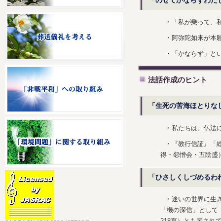
・「私が乗って、
・阿弥陀如来が本
・「かならず」と
法話作成のヒント
「生死の苦海ほとりな
・私たちは、仏法
・『教行信証』「
得・怨憎会・五陰盛
「ひさしくしづめるわ
・迷いの世界に生
「機の深信」として