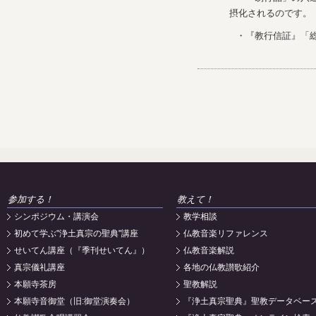
摂化されるのです。
・『教行信証』「
参加する！
教えて！
シンポジウム・講演会
教学相談
初めて学ぶ"浄土真宗の聖典"講座
仏教音楽リファレンス
せいてん講座（『季刊せいてん』）
仏教音楽解説
真宗儀礼講座
各地の仏教讃歌紹介
本願寺茶房
聖教解説
本願寺音御堂（旧:御堂演奏会）
『浄土真宗聖典』聖教データベー