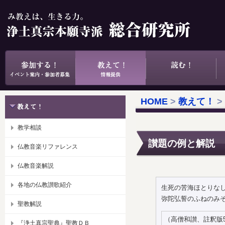
HOME
>
教えて！
>
教学相談
讃題の例と解説 
仏教音楽リファレンス
仏教音楽解説
各地の仏教讃歌紹介
生死の苦海ほとりな
弥陀弘誓のふねのみ
聖教解説
（高僧和讃、註釈版5
『浄土真宗聖典』聖教ＤＢ