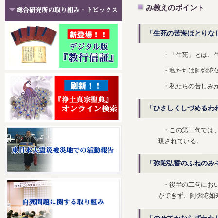
み教えのポイント
「生死の苦海ほとりな
・「生死」とは、
・私たちは阿弥陀
・私たちの苦しみ
「ひさしくしづめるわ
・この第二句では
現されている。
「弥陀弘誓のふねのみ
・後半の二句にお
ができず、阿弥陀如
「のせてかならずわた