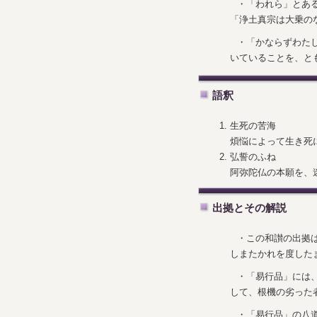
・「われら」とあ
「浄土真宗は大乗の
・「かならずわた
いていることを、と
語釈
生死の苦海
煩悩によって生き死
弘誓のふね
阿弥陀仏の本願を、
出拠とその解説
・この和讃の出拠
しまたかれを度した
・「易行品」には
して、根機の劣った
・「易行品」の八道