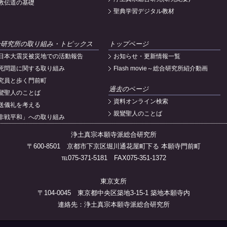
教伝道の基礎
聖典学習デジタル教材
合研究所の取り組み・トピックス
トップページ
日本大震災被災地での活動報告
お知らせ・更新情報一覧
死問題に関する取り組み
Flash movie～総合研究所紹介動画
究員と歩く門前町
過去のページ
鸞聖人のことば
資料オンライン検索
送儀礼を考える
親鸞聖人のことば
非戦平和」への取り組み
浄土真宗本願寺派総合研究所
〒600-8501 京都市下京区堀川通花屋町下る 本願寺門前町
℡075-371-5181 FAX075-351-1372
東京支所
〒104-0045 東京都中央区築地3-15-1 築地本願寺内
連絡先：浄土真宗本願寺派総合研究所