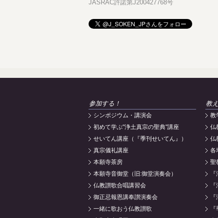
JASRAC許諾第J200427768号
参加する！
教
シンポジウム・講演会
教
初めて学ぶ"浄土真宗の聖典"講座
仏
せいてん講座（『季刊せいてん』）
仏
真宗儀礼講座
各
本願寺茶房
聖
本願寺音御堂（旧:御堂演奏会）
『
仏教讃歌合唱講習会
『
御正忌報恩講奉讃演奏会
『
一緒に歌おう仏教讃歌
『