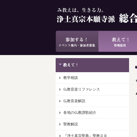
教学相談
仏教音楽リファレンス
仏教音楽解説
各地の仏教讃歌紹介
聖教解説
『浄土真宗聖典』聖教ＤＢ