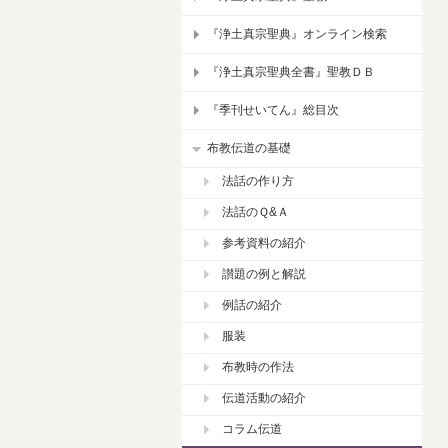
『浄土真宗聖典』オンライン検索
『浄土真宗聖典全書』聖教ＤＢ
『季刊せいてん』総目次
布教伝道の基礎
法話の作り方
法話のＱ&Ａ
参考資料の紹介
讃題の例と解説
例話の紹介
服装
布教時の作法
伝道活動の紹介
コラム伝道