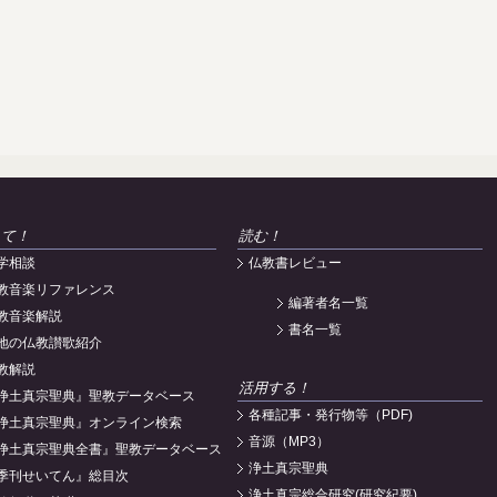
えて！
読む！
学相談
仏教書レビュー
教音楽リファレンス
編著者名一覧
教音楽解説
書名一覧
地の仏教讃歌紹介
教解説
活用する！
浄土真宗聖典』聖教データベース
各種記事・発行物等（PDF)
浄土真宗聖典』オンライン検索
音源（MP3）
浄土真宗聖典全書』聖教データベース
浄土真宗聖典
季刊せいてん』総目次
浄土真宗総合研究(研究紀要)