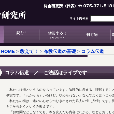
HOME
>
教えて！
>
布教伝道の基礎
>
コラム伝道
コラム伝道 ／ ご法話はライブです
私たちは情というものをもっています。論理的に考える、理解するこ
事実です。「わかっちゃいるけど、やめられない」なんてよく言うじゃ
私たちの情は、迷いの心からつむぎ出された凡夫の情（凡情）です。
をこそ救おうというみ教えです。
「お聴聞などしなくても、本を読んだら内容はわかる」などとおっし