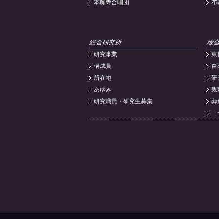
本願寺合唱団
布
総合研究所
総
研究事業
東
構成員
自
所在地
研
あゆみ
親
研究職員・研究生募集
葬
「